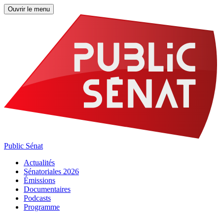
Ouvrir le menu
Public Sénat
Actualités
Sénatoriales 2026
Émissions
Documentaires
Podcasts
Programme