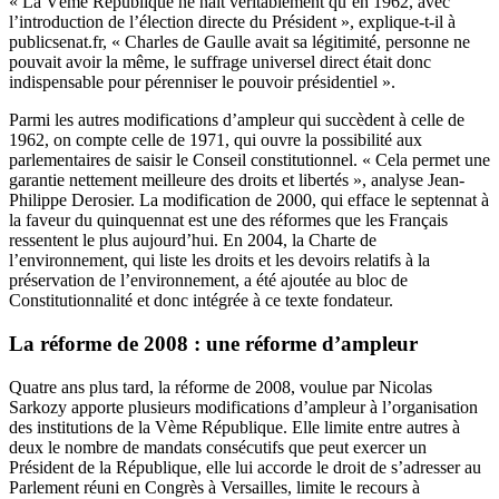
« La Vème République ne naît véritablement qu’en 1962, avec
l’introduction de l’élection directe du Président », explique-t-il à
publicsenat.fr, « Charles de Gaulle avait sa légitimité, personne ne
pouvait avoir la même, le suffrage universel direct était donc
indispensable pour pérenniser le pouvoir présidentiel ».
Parmi les autres modifications d’ampleur qui succèdent à celle de
1962, on compte celle de 1971, qui ouvre la possibilité aux
parlementaires de saisir le Conseil constitutionnel. « Cela permet une
garantie nettement meilleure des droits et libertés », analyse Jean-
Philippe Derosier. La modification de 2000, qui efface le septennat à
la faveur du quinquennat est une des réformes que les Français
ressentent le plus aujourd’hui. En 2004, la Charte de
l’environnement, qui liste les droits et les devoirs relatifs à la
préservation de l’environnement, a été ajoutée au bloc de
Constitutionnalité et donc intégrée à ce texte fondateur.
La réforme de 2008 : une réforme d’ampleur
Quatre ans plus tard, la réforme de 2008, voulue par Nicolas
Sarkozy apporte plusieurs modifications d’ampleur à l’organisation
des institutions de la Vème République. Elle limite entre autres à
deux le nombre de mandats consécutifs que peut exercer un
Président de la République, elle lui accorde le droit de s’adresser au
Parlement réuni en Congrès à Versailles, limite le recours à