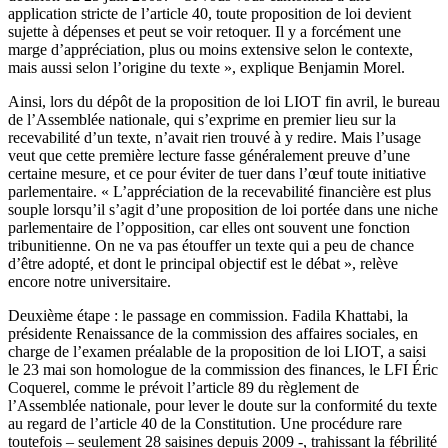
application stricte de l’article 40, toute proposition de loi devient
sujette à dépenses et peut se voir retoquer. Il y a forcément une
marge d’appréciation, plus ou moins extensive selon le contexte,
mais aussi selon l’origine du texte », explique Benjamin Morel.
Ainsi, lors du dépôt de la proposition de loi LIOT fin avril, le bureau
de l’Assemblée nationale, qui s’exprime en premier lieu sur la
recevabilité d’un texte, n’avait rien trouvé à y redire. Mais l’usage
veut que cette première lecture fasse généralement preuve d’une
certaine mesure, et ce pour éviter de tuer dans l’œuf toute initiative
parlementaire. « L’appréciation de la recevabilité financière est plus
souple lorsqu’il s’agit d’une proposition de loi portée dans une niche
parlementaire de l’opposition, car elles ont souvent une fonction
tribunitienne. On ne va pas étouffer un texte qui a peu de chance
d’être adopté, et dont le principal objectif est le débat », relève
encore notre universitaire.
Deuxième étape : le passage en commission. Fadila Khattabi, la
présidente Renaissance de la commission des affaires sociales, en
charge de l’examen préalable de la proposition de loi LIOT, a saisi
le 23 mai son homologue de la commission des finances, le LFI Éric
Coquerel, comme le prévoit l’article 89 du règlement de
l’Assemblée nationale, pour lever le doute sur la conformité du texte
au regard de l’article 40 de la Constitution. Une procédure rare
toutefois – seulement 28 saisines depuis 2009 -, trahissant la fébrilité