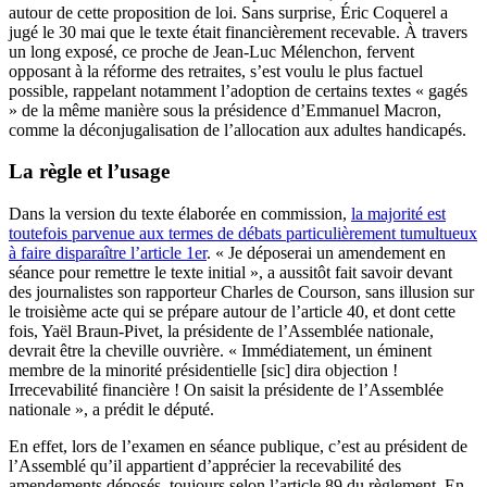
autour de cette proposition de loi. Sans surprise, Éric Coquerel a
jugé le 30 mai que le texte était financièrement recevable. À travers
un long exposé, ce proche de Jean-Luc Mélenchon, fervent
opposant à la réforme des retraites, s’est voulu le plus factuel
possible, rappelant notamment l’adoption de certains textes « gagés
» de la même manière sous la présidence d’Emmanuel Macron,
comme la déconjugalisation de l’allocation aux adultes handicapés.
La règle et l’usage
Dans la version du texte élaborée en commission,
la majorité est
toutefois parvenue aux termes de débats particulièrement tumultueux
à faire disparaître l’article 1er
. « Je déposerai un amendement en
séance pour remettre le texte initial », a aussitôt fait savoir devant
des journalistes son rapporteur Charles de Courson, sans illusion sur
le troisième acte qui se prépare autour de l’article 40, et dont cette
fois, Yaël Braun-Pivet, la présidente de l’Assemblée nationale,
devrait être la cheville ouvrière. « Immédiatement, un éminent
membre de la minorité présidentielle [sic] dira objection !
Irrecevabilité financière ! On saisit la présidente de l’Assemblée
nationale », a prédit le député.
En effet, lors de l’examen en séance publique, c’est au président de
l’Assemblé qu’il appartient d’apprécier la recevabilité des
amendements déposés, toujours selon l’article 89 du règlement. En