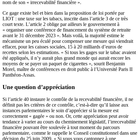
nom de son « irrecevabilité financière ».
Ce gage existe bel et bien dans la proposition de loi portée par
LIOT : une taxe sur les tabacs, inscrite dans l’article 3 de ce très
court texte. L’article 2 oblige par ailleurs le gouvernement à
« organiser une conférence de financement du système de retraite
avant le 31 décembre 2023 ». Mais voilà, la majorité estime le
mécanisme un peu éculé pour compenser une mesure qui viendrait
effacer, pour les caisses sociales, 15 à 20 milliards d’euros de
recettes selon les estimations. « Si tous les gages sur le tabac avaient
été appliqués, il n’y aurait plus grand monde qui aurait encore les
moyens de se payer un paquet de cigarettes », sourit Benjamin
Morel, maître de conférences en droit public à l’Université Paris II
Panthéon-Assas.
Une question d’appréciation
Si l’article 40 instaure le contrôle de la recevabilité financière, il ne
définit pas les critères de ce contrôle, c’est-à-dire qu’il laisse aux
instances parlementaires le soin d’apprécier si la mesure est
correctement « gagée » ou non. Or, cette appréciation peut avoir
tendance à varier au cours du cheminement législatif, l’irrecevabilité
financière pouvant être soulevée à tout moment du parcours
parlementaire, comme le rappelle le Conseil constitutionnel dans une
décision du 25 juin 2009. « Si vous vous cantonnez à une