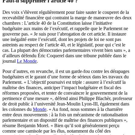
Faut-il supprimer l’article 40 ?
Des voix s’élèvent régulièrement pour faire sauter le couperet de la
recevabilité financière qui contraint la marge de manœuvre des deux
chambres : L’article 40 de la Constitution laisse l’initiative
budgétaire aux mains de l’exécutif, et rappelle que le Parlement ne
gouverne pas. « Je suis pour l’abrogation de cet article. Il instaure
une inégalité entre l’exécutif, dont les projets de loi ne sont pas
astreints au respect de l’article 40, et le législatif, pour qui c’est le
cas. La plupart des démocraties parlementaires vivent bien sans », a
d’ailleurs défendu Éric Coquerel dans une tribune publiée dans le
journal
Le Monde
.
Pour d’autres, en revanche, il est un garde-fou contre les dérapages
budgétaires et le garant d’une forme de sérieux dans les travaux du
Parlement. « L’objectif poursuivi est triple : assurer à l’exécutif la
maîtrise des finances, anticiper l’impact budgétaire et fiscal des
réformes proposées, et tenter de convaincre le gouvernement de la
pertinence d’une mesure », défend ainsi Philippe Blachèr, professeur
de droit public à l’université Jean-Moulin Lyon-III, également dans
les colonnes du
Monde
. « Au fond, nous sommes à la charnière
entre deux mouvements : à la fois un mécanisme de rationalisation
parlementaire et un dispositif de maîtrise des finances publiques »,
résume Benjamin Morel. « Bien qu’il soit généralement perçu
comme une camisole par les élus, notamment du côté des