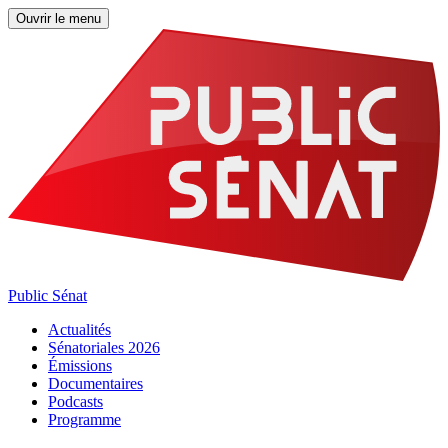
Ouvrir le menu
Public Sénat
Actualités
Sénatoriales 2026
Émissions
Documentaires
Podcasts
Programme