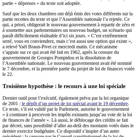
partie « dépenses » du texte soit adoptée.
Sauf que les deux chambres ont déjà émis des votes différents sur la
partie recettes du texte et que l’Assemblée nationale l’a rejetée. Ce
qui, a priori, obligerait le nouveau gouvernement à repartir de zéro et
à soumettre aux parlementaires un nouveau budget, un scénario qui
paraît difficilement réalisable d’ici six jours. « C’est extrêmement
serré, vous en conviendrez, mais c’est aussi une option qui existe »,
a relevé Yaël Braun-Pivet ce mercredi matin. Ce mécanisme
s’appuie sur ce qui avait été fait en 1962, après la censure du
gouvernement de Georges Pompidou et la dissolution de
l’Assemblée nationale. Le nouveau gouvernement avait été nommé
le 7 décembre, et la première partie du projet de loi de finances votée
le 22.
Troisième hypothèse : le recours à une loi spéciale
Dernier outil pour l’exécutif, également prévu par la loi organique
de 2001 :
le dépôt d’un projet de loi spécial avant le 19 décembre
.
Ce texte, s’il est validé par le Parlement, autorise le gouvernement
« à continuer à percevoir les impôts existants jusqu’au vote de la loi
de finances de l’année ». Là aussi, le déblocage des crédits se fait
par décret, sans possibilité d’aller au-delà des montants votés dans le
dernier exercice budgétaire. Ce dispositif s’inspire d’un autre
précédent : la censure par le Conseil constitutionnel de la loi de