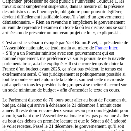
Carpentier, professeur de droit public à l’université Toulouse 1, les
travaux sont simplement suspendus, dans la mesure où la présence
des ministres dans l’hémicycle, obligatoire pour pouvoir légiférer,
devient difficilement justifiable lorsqu’il s’agit d’un gouvernement
démissionnaire. « Rien en revanche n’empêchera le gouvernement
suivant de reprendre l’examen du texte là où les discussions se sont
arrêtées ou de présenter un nouveau projet de loi », explique-t-il.
C’est aussi le scénario évoqué par Yaël Braun-Pivet, la présidente de
l’Assemblée nationale, ce jeudi matin au micro de
France Inter
.
« S’il y a un Premier ministre avec son gouvernement qui est
nommé rapidement, ma préférence va sur la poursuite de la navette
parlementaire », a-t-elle expliqué. « Il est encore temps de doter la
France d’un budget avant 2025, ça n’est pas évident, le temps est
extrêmement serré. C’est juridiquement et politiquement possible si
tout le monde se met autour de la table », soutient cette macroniste
qui appelle « tous les présidents de groupes à se mettre d’accord sur
un socle minimum de budget » afin d’amender le texte en cours.
Le Parlement dispose de 70 jours pour aller au bout de l’examen du
budget, délai qui arrive à échéance le 21 décembre à minuit cette
année. Il reste donc encore deux semaines au parcours législatif pour
aboutir, sachant que l’Assemblée nationale n’est pas parvenue à aller
au bout des débats en première lecture et que le Sénat a déjà adopté
le volet recettes. Passé le 21 décembre, le gouvernement, qu’il soit