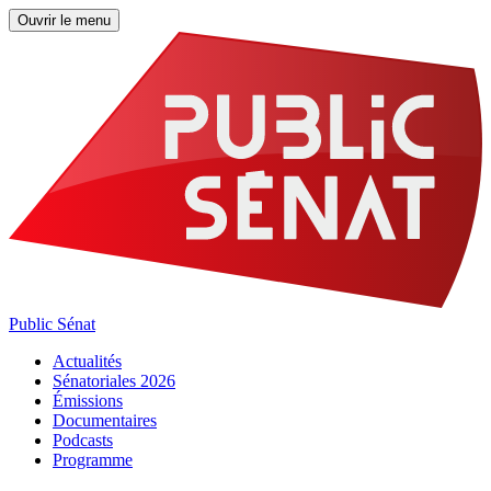
Ouvrir le menu
Public Sénat
Actualités
Sénatoriales 2026
Émissions
Documentaires
Podcasts
Programme