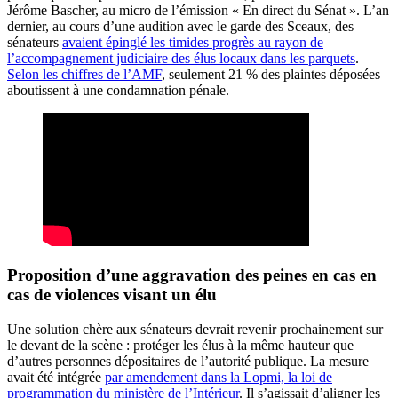
Jérôme Bascher, au micro de l’émission « En direct du Sénat ». L’an
dernier, au cours d’une audition avec le garde des Sceaux, des
sénateurs
avaient épinglé les timides progrès au rayon de
l’accompagnement judiciaire des élus locaux dans les parquets
.
Selon les chiffres de l’AMF
, seulement 21 % des plaintes déposées
aboutissent à une condamnation pénale.
Proposition d’une aggravation des peines en cas en
cas de violences visant un élu
Une solution chère aux sénateurs devrait revenir prochainement sur
le devant de la scène : protéger les élus à la même hauteur que
d’autres personnes dépositaires de l’autorité publique. La mesure
avait été intégrée
par amendement dans la Lopmi, la loi de
programmation du ministère de l’Intérieur
. Il s’agissait d’aligner les