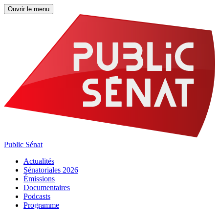
Ouvrir le menu
Public Sénat
Actualités
Sénatoriales 2026
Émissions
Documentaires
Podcasts
Programme