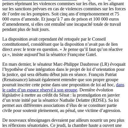
peines réprimant les violences commises sur les élus, en les alignant
sur les sanctions prévues en cas de violences commises sur les forces
de l’ordre ou les pompiers. Soit cinq ans d’emprisonnement et 75
000 euros d’amende. Et jusqu’à 7 ans de prison et 100 000 euros
d’amendement, si elles ont entraîné une incapacité totale de travail
pendant plus de huit jours.
La disposition avait cependant été retoquée par le Conseil
constitutionnel, considérant que la disposition n’avait pas de lien
direct avec le texte en question. « Je pense qu’il faut qu’on réactive
ça », insiste aujourd’hui la sénatrice Françoise Gatel.
En mars dernier, le sénateur Marc-Philippe Daubresse (LR) évoquait
l’hypothèse d’une intégration dans le projet de loi d’orientation pour
la justice, qui sera débattu début juin en séance. François Patriat
(Renaissance) laissait également entendre que son propre groupe
pourrait inscrire cette peine dans une proposition de loi ad hoc,
dans
le cadre d’un espace réservé à son groupe
. Dernière évolution
législative à mettre au crédit du Sénat : la promulgation en janvier
d’un texte initié par la sénatrice Nathalie Delattre (RDSE). Sa loi
permet aux différentes associations d’élus de se constituer partie
civile pour soutenir pleinement, au pénal, une victime d’agression.
De nouveaux témoignages devraient par ailleurs nourrir un peu plus
les réflexions sénatoriales. Ce jeudi, la chambre haute a ouvert une