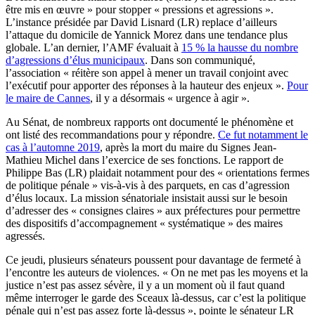
être mis en œuvre » pour stopper « pressions et agressions ».
L’instance présidée par David Lisnard (LR) replace d’ailleurs
l’attaque du domicile de Yannick Morez dans une tendance plus
globale. L’an dernier, l’AMF évaluait à
15 % la hausse du nombre
d’agressions d’élus municipaux
. Dans son communiqué,
l’association « réitère son appel à mener un travail conjoint avec
l’exécutif pour apporter des réponses à la hauteur des enjeux ».
Pour
le maire de Cannes
, il y a désormais « urgence à agir ».
Au Sénat, de nombreux rapports ont documenté le phénomène et
ont listé des recommandations pour y répondre.
Ce fut notamment le
cas à l’automne 2019
, après la mort du maire du Signes Jean-
Mathieu Michel dans l’exercice de ses fonctions. Le rapport de
Philippe Bas (LR) plaidait notamment pour des « orientations fermes
de politique pénale » vis-à-vis à des parquets, en cas d’agression
d’élus locaux. La mission sénatoriale insistait aussi sur le besoin
d’adresser des « consignes claires » aux préfectures pour permettre
des dispositifs d’accompagnement « systématique » des maires
agressés.
Ce jeudi, plusieurs sénateurs poussent pour davantage de fermeté à
l’encontre les auteurs de violences. « On ne met pas les moyens et la
justice n’est pas assez sévère, il y a un moment où il faut quand
même interroger le garde des Sceaux là-dessus, car c’est la politique
pénale qui n’est pas assez forte là-dessus », pointe le sénateur LR