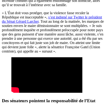
incendie criminel qui a également endommagé son domicile, alors
qu’il se trouvait à l’intérieur avec sa famille.
« L’État doit vous protéger, que la violence fasse reculer la
République est inacceptable »,
s’est indigné sur Twitter le président
du Sénat Gérard Larcher
. Tout au long de la matinée, les marques de
soutien envers le maire démissionnaire se sont multipliées. « Je suis
profondément inquiète et profondément préoccupée pour notre pays
que des gens puissent d’une manière aussi lâche, aussi violente, s’en
prendre à une personne qui exerce une autorité, qui a été élu par ses
concitoyens et qui fait juste son job de maire. On atteint une limite
qui devient juste folle », alerte la sénatrice Françoise Gatel (Union
centriste), qui appelle au « sursaut ».
Des sénateurs pointent la responsabilité de l’Etat