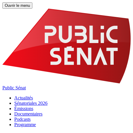
Ouvrir le menu
Public Sénat
Actualités
Sénatoriales 2026
Émissions
Documentaires
Podcasts
Programme