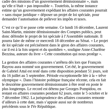
cadre des missions d’un gouvernement démissionnaire », mais
qu’elle n’était « pas impossible ». Toutefois, la même instance
estime qu’un gouvernement expédiant les affaires courantes pourrait
« sans risque juridique » déposer un projet de loi spéciale, pour
demander l’autorisation de prélever les impôts et taxes.
C’est ce qu’il se passe cette semaine. Ce lundi 16 décembre, Laurent
Saint-Martin, ministre démissionnaire des Comptes publics, peut
donc défendre le projet de loi spéciale à l’Assemblée nationale. Il
pourra faire de même ce mercredi 18 décembre au Sénat. « Le projet
de loi spéciale est précisément dans le giron des affaires courantes,
car il est à la fois urgent et du quotidien », souligne Anne-Charlène
Bezzina, auteure du livre « Cette constitution qui nous protège ».
La gestion des affaires courantes s’arrêtera dès lors que François
Bayrou aura nommé son gouvernement. Cet été, le gouvernement
de Gabriel Attal est resté dans cette disposition pendant 51 jours, soit
du 16 juillet au 5 septembre. Période exceptionnelle liée à la « trêve
olympique ». Dans l’histoire politique française récente, cela en fait
le deuxième gouvernement démissionnaire à être resté en poste le
plus longtemps. Le record est détenu par Georges Pompidou, en
restant en affaires courantes pendant 62 jours, entre le 5 octobre et le
7 décembre 1962. La jurisprudence des affaires courantes remonte
d’ailleurs à cette date, mais s’appuie aussi sur de nombreux
précédents sous le IVe République.