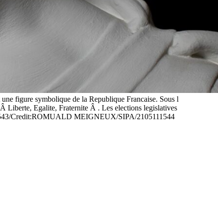
une figure symbolique de la Republique Francaise. Sous l
Liberte, Egalite, Fraternite Â . Les elections legislatives
105111543/Credit:ROMUALD MEIGNEUX/SIPA/2105111544