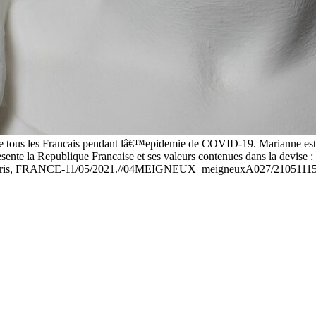
me tous les Francais pendant lâ€™epidemie de COVID-19. Marianne est 
nte la Republique Francaise et ses valeurs contenues dans la devise : Â 
en 2022. Paris, FRANCE-11/05/2021.//04MEIGNEUX_meigneuxA027/2