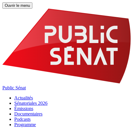
Ouvrir le menu
Public Sénat
Actualités
Sénatoriales 2026
Émissions
Documentaires
Podcasts
Programme