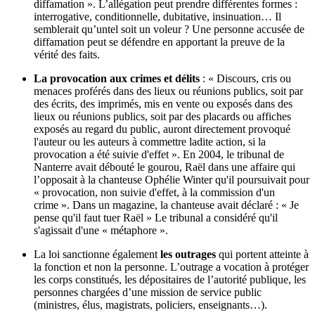
diffamation ». L’allégation peut prendre différentes formes :
interrogative, conditionnelle, dubitative, insinuation… Il
semblerait qu’untel soit un voleur ? Une personne accusée de
diffamation peut se défendre en apportant la preuve de la
vérité des faits.
La provocation aux crimes et délits
: « Discours, cris ou
menaces proférés dans des lieux ou réunions publics, soit par
des écrits, des imprimés, mis en vente ou exposés dans des
lieux ou réunions publics, soit par des placards ou affiches
exposés au regard du public, auront directement provoqué
l'auteur ou les auteurs à commettre ladite action, si la
provocation a été suivie d'effet ». En 2004, le tribunal de
Nanterre avait débouté le gourou, Raël dans une affaire qui
l’opposait à la chanteuse Ophélie Winter qu'il poursuivait pour
« provocation, non suivie d'effet, à la commission d'un
crime ». Dans un magazine, la chanteuse avait déclaré : « Je
pense qu'il faut tuer Raël » Le tribunal a considéré qu'il
s'agissait d'une « métaphore ».
La loi sanctionne également
les outrages
qui portent atteinte à
la fonction et non la personne. L’outrage a vocation à protéger
les corps constitués, les dépositaires de l’autorité publique, les
personnes chargées d’une mission de service public
(ministres, élus, magistrats, policiers, enseignants…).