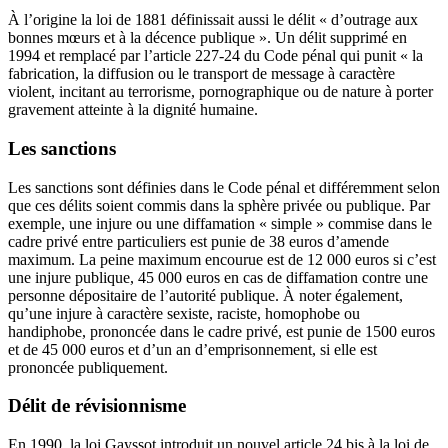
À l’origine la loi de 1881 définissait aussi le délit « d’outrage aux
bonnes mœurs et à la décence publique ». Un délit supprimé en
1994 et remplacé par l’article 227-24 du Code pénal qui punit « la
fabrication, la diffusion ou le transport de message à caractère
violent, incitant au terrorisme, pornographique ou de nature à porter
gravement atteinte à la dignité humaine.
Les sanctions
Les sanctions sont définies dans le Code pénal et différemment selon
que ces délits soient commis dans la sphère privée ou publique. Par
exemple, une injure ou une diffamation « simple » commise dans le
cadre privé entre particuliers est punie de 38 euros d’amende
maximum. La peine maximum encourue est de 12 000 euros si c’est
une injure publique, 45 000 euros en cas de diffamation contre une
personne dépositaire de l’autorité publique. À noter également,
qu’une injure à caractère sexiste, raciste, homophobe ou
handiphobe, prononcée dans le cadre privé, est punie de 1500 euros
et de 45 000 euros et d’un an d’emprisonnement, si elle est
prononcée publiquement.
Délit de révisionnisme
En 1990, la loi Gayssot introduit un nouvel article 24 bis à la loi de