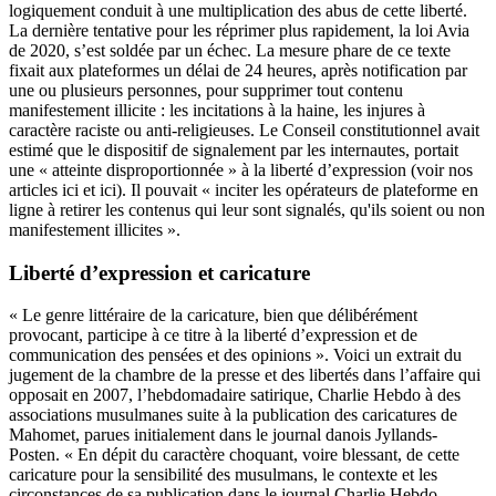
logiquement conduit à une multiplication des abus de cette liberté.
La dernière tentative pour les réprimer plus rapidement,
la loi Avia
de 2020
, s’est soldée par un échec. La mesure phare de ce texte
fixait aux plateformes un délai de 24 heures, après notification par
une ou plusieurs personnes, pour supprimer tout contenu
manifestement illicite : les incitations à la haine, les injures à
caractère raciste ou anti-religieuses. Le Conseil constitutionnel avait
estimé que le dispositif de signalement par les internautes, portait
une « atteinte disproportionnée » à la liberté d’expression (voir nos
articles ici et ici). Il pouvait « inciter les opérateurs de plateforme en
ligne à retirer les contenus qui leur sont signalés, qu'ils soient ou non
manifestement illicites ».
Liberté d’expression et caricature
« Le genre littéraire de la caricature, bien que délibérément
provocant, participe à ce titre à la liberté d’expression et de
communication des pensées et des opinions ». Voici un extrait du
jugement de la chambre de la presse et des libertés dans l’affaire qui
opposait en 2007, l’hebdomadaire satirique, Charlie Hebdo à des
associations musulmanes suite à la publication des caricatures de
Mahomet, parues initialement dans le journal danois Jyllands-
Posten. « En dépit du caractère choquant, voire blessant, de cette
caricature pour la sensibilité des musulmans, le contexte et les
circonstances de sa publication dans le journal Charlie Hebdo,