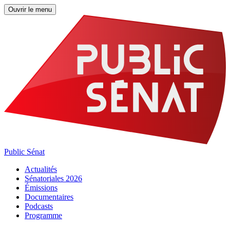
Ouvrir le menu
Public Sénat
Actualités
Sénatoriales 2026
Émissions
Documentaires
Podcasts
Programme