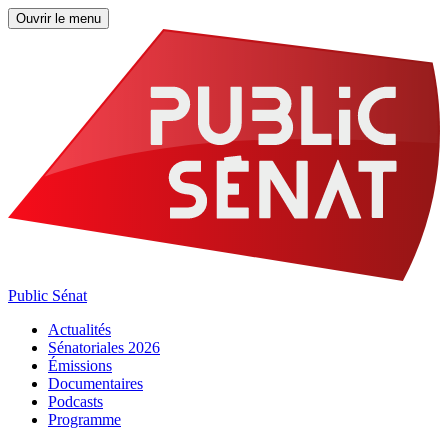
Ouvrir le menu
Public Sénat
Actualités
Sénatoriales 2026
Émissions
Documentaires
Podcasts
Programme