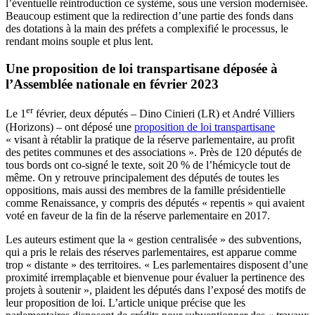
l’éventuelle réintroduction ce système, sous une version modernisée.
Beaucoup estiment que la redirection d’une partie des fonds dans
des dotations à la main des préfets a complexifié le processus, le
rendant moins souple et plus lent.
Une proposition de loi transpartisane déposée à
l’Assemblée nationale en février 2023
er
Le 1
février, deux députés – Dino Cinieri (LR) et André Villiers
(Horizons) – ont déposé une
proposition de loi transpartisane
« visant à rétablir la pratique de la réserve parlementaire, au profit
des petites communes et des associations ». Près de 120 députés de
tous bords ont co-signé le texte, soit 20 % de l’hémicycle tout de
même. On y retrouve principalement des députés de toutes les
oppositions, mais aussi des membres de la famille présidentielle
comme Renaissance, y compris des députés « repentis » qui avaient
voté en faveur de la fin de la réserve parlementaire en 2017.
Les auteurs estiment que la « gestion centralisée » des subventions,
qui a pris le relais des réserves parlementaires, est apparue comme
trop « distante » des territoires. « Les parlementaires disposent d’une
proximité irremplaçable et bienvenue pour évaluer la pertinence des
projets à soutenir », plaident les députés dans l’exposé des motifs de
leur proposition de loi. L’article unique précise que les