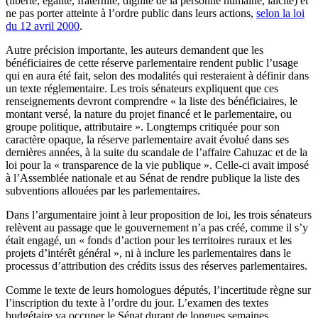
(liberté, égalité, fraternité, dignité de la personne humaine, laïcité) et
ne pas porter atteinte à l’ordre public dans leurs actions,
selon la loi
du 12 avril 2000
.
Autre précision importante, les auteurs demandent que les
bénéficiaires de cette réserve parlementaire rendent public l’usage
qui en aura été fait, selon des modalités qui resteraient à définir dans
un texte réglementaire. Les trois sénateurs expliquent que ces
renseignements devront comprendre « la liste des bénéficiaires, le
montant versé, la nature du projet financé et le parlementaire, ou
groupe politique, attributaire ». Longtemps critiquée pour son
caractère opaque, la réserve parlementaire avait évolué dans ses
dernières années, à la suite du scandale de l’affaire Cahuzac et de la
loi pour la « transparence de la vie publique ». Celle-ci avait imposé
à l’Assemblée nationale et au Sénat de rendre publique la liste des
subventions allouées par les parlementaires.
Dans l’argumentaire joint à leur proposition de loi, les trois sénateurs
relèvent au passage que le gouvernement n’a pas créé, comme il s’y
était engagé, un « fonds d’action pour les territoires ruraux et les
projets d’intérêt général », ni à inclure les parlementaires dans le
processus d’attribution des crédits issus des réserves parlementaires.
Comme le texte de leurs homologues députés, l’incertitude règne sur
l’inscription du texte à l’ordre du jour. L’examen des textes
budgétaire va occuper le Sénat durant de longues semaines.