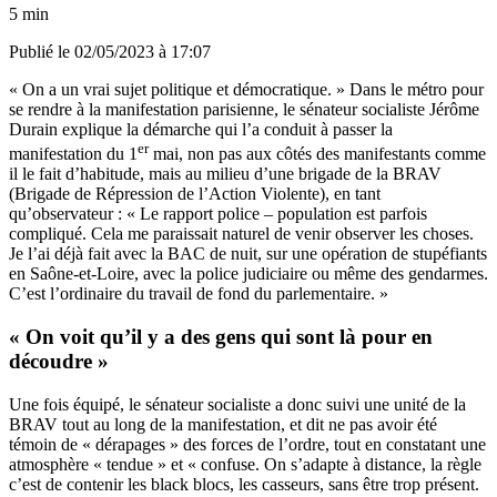
5 min
Publié le
02/05/2023 à 17:07
« On a un vrai sujet politique et démocratique. » Dans le métro pour
se rendre à la manifestation parisienne, le sénateur socialiste Jérôme
Durain explique la démarche qui l’a conduit à passer la
er
manifestation du 1
mai, non pas aux côtés des manifestants comme
il le fait d’habitude, mais au milieu d’une brigade de la BRAV
(Brigade de Répression de l’Action Violente), en tant
qu’observateur : « Le rapport police – population est parfois
compliqué. Cela me paraissait naturel de venir observer les choses.
Je l’ai déjà fait avec la BAC de nuit, sur une opération de stupéfiants
en Saône-et-Loire, avec la police judiciaire ou même des gendarmes.
C’est l’ordinaire du travail de fond du parlementaire. »
« On voit qu’il y a des gens qui sont là pour en
découdre »
Une fois équipé, le sénateur socialiste a donc suivi une unité de la
BRAV tout au long de la manifestation, et dit ne pas avoir été
témoin de « dérapages » des forces de l’ordre, tout en constatant une
atmosphère « tendue » et « confuse. On s’adapte à distance, la règle
c’est de contenir les black blocs, les casseurs, sans être trop présent.