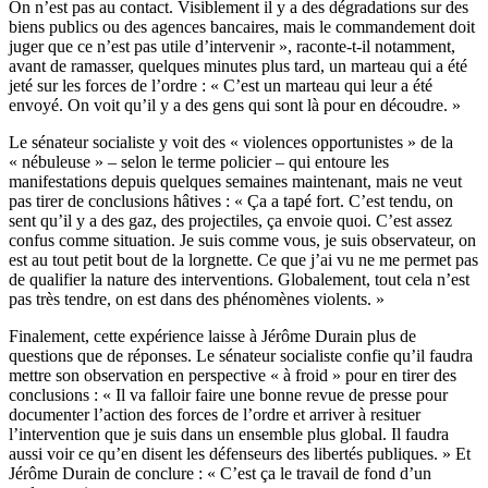
On n’est pas au contact. Visiblement il y a des dégradations sur des
biens publics ou des agences bancaires, mais le commandement doit
juger que ce n’est pas utile d’intervenir », raconte-t-il notamment,
avant de ramasser, quelques minutes plus tard, un marteau qui a été
jeté sur les forces de l’ordre : « C’est un marteau qui leur a été
envoyé. On voit qu’il y a des gens qui sont là pour en découdre. »
Le sénateur socialiste y voit des « violences opportunistes » de la
« nébuleuse » – selon le terme policier – qui entoure les
manifestations depuis quelques semaines maintenant, mais ne veut
pas tirer de conclusions hâtives : « Ça a tapé fort. C’est tendu, on
sent qu’il y a des gaz, des projectiles, ça envoie quoi. C’est assez
confus comme situation. Je suis comme vous, je suis observateur, on
est au tout petit bout de la lorgnette. Ce que j’ai vu ne me permet pas
de qualifier la nature des interventions. Globalement, tout cela n’est
pas très tendre, on est dans des phénomènes violents. »
Finalement, cette expérience laisse à Jérôme Durain plus de
questions que de réponses. Le sénateur socialiste confie qu’il faudra
mettre son observation en perspective « à froid » pour en tirer des
conclusions : « Il va falloir faire une bonne revue de presse pour
documenter l’action des forces de l’ordre et arriver à resituer
l’intervention que je suis dans un ensemble plus global. Il faudra
aussi voir ce qu’en disent les défenseurs des libertés publiques. » Et
Jérôme Durain de conclure : « C’est ça le travail de fond d’un