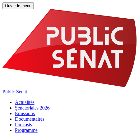
Ouvrir le menu
Public Sénat
Actualités
Sénatoriales 2026
Émissions
Documentaires
Podcasts
Programme