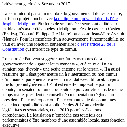
brièvement garde des Sceaux en 2017.
La loi n’interdit pas à un membre du gouvernement de rester maire,
mais son projet tranche avec
la pratique qui prévalait depuis l’ère
Jospin à Matignon
. Plusieurs de ses prédécesseurs ont quitté leur
mairie après avoir été appelés à Matignon, c’est le cas Jean Castex
(Prades), Edouard Philippe (Le Havre) ou encore Jean-Marc Ayrault
(Nantes). Pour les membres d’un gouvernement, l’incompatibilité ne
vaut qu’avec une fonction parlementaire :
c’est l’article 23 de la
Constitution
qui interdit ce type de cumul.
Le maire de Pau veut suggérer aux futurs membres de son
gouvernement de « garder leurs mandats », et à ceux qui n’en
auraient pas, d’avoir « une petite antenne sur le terrain ». Il a aussi
réaffirmé qu’il était pour mettre fin à l’interdiction du non-cumul
d’un mandat parlementaire avec un mandat exécutif local. Depuis
une loi promulguée en 2014, il est en effet impossible pour un
député, un sénateur ou un eurodéputé de pouvoir être dans le même
temps maire, président de conseil départemental ou régional, ou
président d’une métropole ou d’une communauté de communes.
Cette incompatibilité s’est appliquée dès 2017 aux élections
législatives et sénatoriales, et en 2019 pour les élections
européennes. La législation n’empêche pas toutefois ces
parlementaires d’être membres d’une assemblée locale, sans fonction
exécutive.