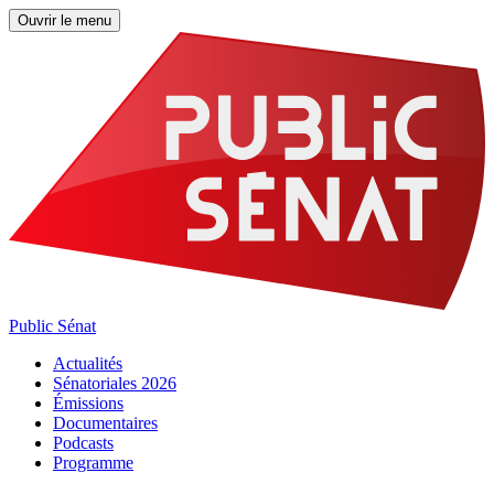
Ouvrir le menu
Public Sénat
Actualités
Sénatoriales 2026
Émissions
Documentaires
Podcasts
Programme