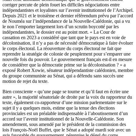
corriger percute de plein fouet les difficiles négociations entre
indépendantistes et loyalistes sur l’avenir institutionnel de l’Archipel.
Depuis 2021 et le troisième et dernier référendum prévu par l’accord
de Nouméa sur l’indépendance de la Nouvelle-Calédonie, qui a vu
le non l’emporter largement lors d’un scrutin boycotté par les
indépendantistes, le dossier est au point mort. « La Cour de
cassation en 2023 a considéré que tant que le pays est en voie de
décolonisation, il n’y a pas de nécessité démocratique à faire évoluer
le corps électoral. La réouverture du corps électoral ne fait que
reprendre la stratégie de colonie de peuplement pour s’emparer une
nouvelle fois du pouvoir. Le gouvernement français est-il en mesure
de considérer que la démocratie prime sur la décolonisation ? » a
exposé Robert Xowie, sénateur indépendantiste calédonien, membre
du groupe communiste au Sénat, qui a défendu sans succès une
motion de rejet du texte.
Bien consciente « qu’une page se tourne et qu’il faut en écrire une
autre », la majorité sénatoriale de droite par la voix du rapporteur du
texte, également co-rapporteur d’une mission parlementaire sur le
sujet il y a quelques mois, estime que la tenue des élections
provinciales est un préalable indispensable à l’aboutissement d’un
accord sur l’avenir institutionnel de la Nouvelle-Calédonie. Son
amendement, sous amendé par le président de la commission des
lois François-Noël Buffet, que le Sénat a adopté mardi soir avec un
avis favorable du gouvernement, pérennise le dégel du corps