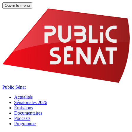
Ouvrir le menu
Public Sénat
Actualités
Sénatoriales 2026
Émissions
Documentaires
Podcasts
Programme