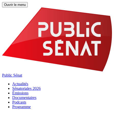
Ouvrir le menu
Public Sénat
Actualités
Sénatoriales 2026
Émissions
Documentaires
Podcasts
Programme