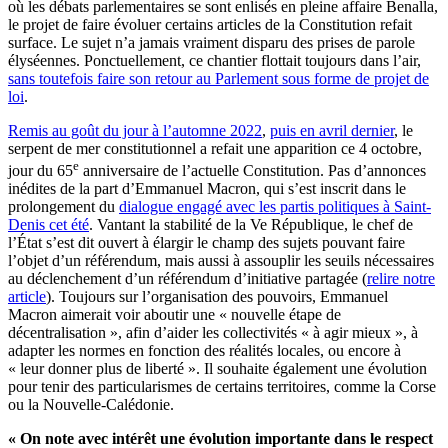
où les débats parlementaires se sont enlisés en pleine affaire Benalla,
le projet de faire évoluer certains articles de la Constitution refait
surface. Le sujet n’a jamais vraiment disparu des prises de parole
élyséennes. Ponctuellement, ce chantier flottait toujours dans l’air,
sans toutefois faire son retour au Parlement sous forme de projet de
loi
.
Remis au goût du jour à l’automne 2022
,
puis en avril dernier
, le
serpent de mer constitutionnel a refait une apparition ce 4 octobre,
e
jour du 65
anniversaire de l’actuelle Constitution. Pas d’annonces
inédites de la part d’Emmanuel Macron, qui s’est inscrit dans le
prolongement du
dialogue engagé avec les partis politiques à Saint-
Denis cet été
. Vantant la stabilité de la Ve République, le chef de
l’État s’est dit ouvert à élargir le champ des sujets pouvant faire
l’objet d’un référendum, mais aussi à assouplir les seuils nécessaires
au déclenchement d’un référendum d’initiative partagée (
relire notre
article
). Toujours sur l’organisation des pouvoirs, Emmanuel
Macron aimerait voir aboutir une « nouvelle étape de
décentralisation », afin d’aider les collectivités « à agir mieux », à
adapter les normes en fonction des réalités locales, ou encore à
« leur donner plus de liberté ». Il souhaite également une évolution
pour tenir des particularismes de certains territoires, comme la Corse
ou la Nouvelle-Calédonie.
« On note avec intérêt une évolution importante dans le respect