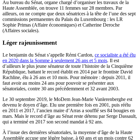
Au bureau du Sénat, organe chargé d’organiser les travaux de la
Haute Assemblée, on trouve 11 femmes sur 28 membres. Par
ailleurs, on ne compte que deux sénatrices à la tête de l’une des sept
commissions permanentes du Palais du Luxembourg : les LR
Sophie Primas (Affaire économiques) et Catherine Deroche
(Affaires sociales).
Léger rajeunissement
Le benjamin du Sénat s’appelle Rémi Cardon,
ce socialiste a été élu
en 2020 dans la Somme à seulement 26 ans et 5 mois
. Il est
d’ailleurs le plus jeune sénateur de toute l’histoire de la Cinquième
République, battant le record établit en 2014 par le frontiste David
Rachline, élu à 26 ans et 10 mois. Pour mémoire : depuis 2011, il
faut avoir au moins 24 ans pour pouvoir se présenter aux
sénatoriales, contre 30 ans précédemment et 32 avant 2003.
Le 30 septembre 2019, le MoDem Jean-Marie Vanlerenberghe est
devenu le doyen d’âge. Elu une première fois en 2001, puis réélu
en 2011 et 2017, l’ancien maire d’Arras a soufflé ses 84 bougies en
mars. Mais le record d’âge au Sénat reste détenu par Serge Dassault,
qui a terminé en 2017 son second mandat à 92 ans.
À l’issue des dernières sénatoriales, la moyenne d’âge de la Haute
Assemblée accuse une légère baisse, à 60 ans et un mois contre 62