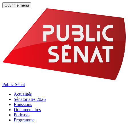
Ouvrir le menu
Public Sénat
Actualités
Sénatoriales 2026
Émissions
Documentaires
Podcasts
Programme