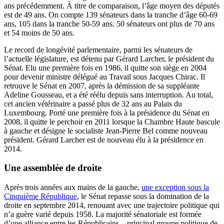
ans précédemment. À titre de comparaison, l’âge moyen des députés
est de 49 ans. On compte 139 sénateurs dans la tranche d’âge 60-69
ans, 105 dans la tranche 50-59 ans. 50 sénateurs ont plus de 70 ans
et 54 moins de 50 ans.
Le record de longévité parlementaire, parmi les sénateurs de
l’actuelle législature, est détenu par Gérard Larcher, le président du
Sénat. Elu une première fois en 1986, il quitte son siège en 2004
pour devenir ministre délégué au Travail sous Jacques Chirac. Il
retrouve le Sénat en 2007, après la démission de sa suppléante
Adeline Gousseau, et a été réélu depuis sans interruption. Au total,
cet ancien vétérinaire a passé plus de 32 ans au Palais du
Luxembourg. Porté une première fois à la présidence du Sénat en
2008, il quitte le perchoir en 2011 lorsque la Chambre Haute bascule
à gauche et désigne le socialiste Jean-Pierre Bel comme nouveau
président. Gérard Larcher est de nouveau élu à la présidence en
2014.
Une assemblée de droite
Après trois années aux mains de la gauche,
une exception sous la
Cinquième République
, le Sénat repasse sous la domination de la
droite en septembre 2014, renouant avec une trajectoire politique qui
n’a guère varié depuis 1958. La majorité sénatoriale est formée
d’une alliance entre les Républicains – principal groupe politique de