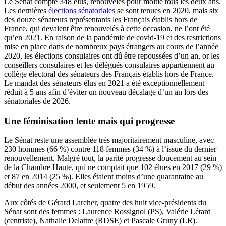
Le Sénat compte 348 élus, renouvelés pour moitié tous les deux ans.
Les dernières
élections sénatoriales
se sont tenues en 2020, mais six
des douze sénateurs représentants les Français établis hors de
France, qui devaient être renouvelés à cette occasion, ne l’ont été
qu’en 2021. En raison de la pandémie de covid-19 et des restrictions
mise en place dans de nombreux pays étrangers au cours de l’année
2020, les élections consulaires ont dû être repoussées d’un an, or les
conseillers consulaires et les délégués consulaires appartiennent au
collège électoral des sénateurs des Français établis hors de France.
Le mandat des sénateurs élus en 2021 a été exceptionnellement
réduit à 5 ans afin d’éviter un nouveau décalage d’un an lors des
sénatoriales de 2026.
Une féminisation lente mais qui progresse
Le Sénat reste une assemblée très majoritairement masculine, avec
230 hommes (66 %) contre 118 femmes (34 %) à l’issue du dernier
renouvellement. Malgré tout, la parité progresse doucement au sein
de la Chambre Haute, qui ne comptait que 102 élues en 2017 (29 %)
et 87 en 2014 (25 %). Elles étaient moins d’une quarantaine au
début des années 2000, et seulement 5 en 1959.
Aux côtés de Gérard Larcher, quatre des huit vice-présidents du
Sénat sont des femmes : Laurence Rossignol (PS), Valérie Létard
(centriste), Nathalie Delattre (RDSE) et Pascale Gruny (LR).