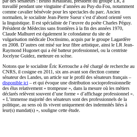
par des sénateurs : Bruno Retailleau, président du groupe LR, a
travaillé pendant une vingtaine d’années au Puy-du-Fou, notamment
comme cavalier bénévole pour les spectacles du parc. Ancien
normalien, le socialiste Jean-Pierre Sueur s’est d’abord orienté vers
la linguistique. Il est spécialiste de l’œuvre du poète Charles Péguy.
Président de Médecins sans frontières à la fin des années 1970,
Claude Malhuret est également le cofondateur du site de
vulgarisation médicale Doctissimo, acquis par le groupe Lagardère
en 2008. D’autres ont misé sur leur fibre artistique, ainsi le LR Jean-
Raymond Hugonet qui a été batteur professionnel, ou la centriste
Jocelyne Guidez, metteure en scène.
Notons que le socialiste Éric Kerrouche a été chargé de recherche au
CNRS, il cosigne en 2011, six ans avant son élection comme
sénateur des Landes, un article sur le profil des sénateurs français –
disponible ici
– et qui évoque une distribution socioprofessionnelle
des élus relativement « trompeuse », dans la mesure où les métiers
déclarés relèvent souvent d’une forme « d’affichage professionnel ».
« L’immense majorité des sénateurs sont des professionnels de la
politique, au sens où ils vivent uniquement des indemnités liées à
leur(s) mandat(s) », souligne cette étude.