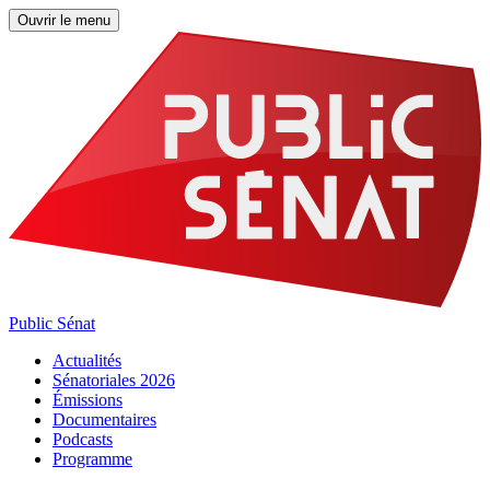
Ouvrir le menu
Public Sénat
Actualités
Sénatoriales 2026
Émissions
Documentaires
Podcasts
Programme