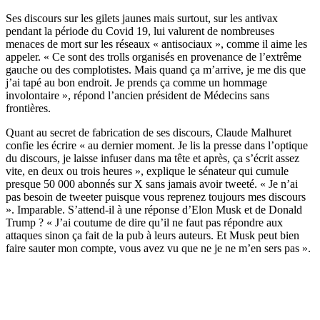
Ses discours sur les gilets jaunes mais surtout, sur les antivax
pendant la période du Covid 19, lui valurent de nombreuses
menaces de mort sur les réseaux « antisociaux », comme il aime les
appeler. « Ce sont des trolls organisés en provenance de l’extrême
gauche ou des complotistes. Mais quand ça m’arrive, je me dis que
j’ai tapé au bon endroit. Je prends ça comme un hommage
involontaire », répond l’ancien président de Médecins sans
frontières.
Quant au secret de fabrication de ses discours, Claude Malhuret
confie les écrire « au dernier moment. Je lis la presse dans l’optique
du discours, je laisse infuser dans ma tête et après, ça s’écrit assez
vite, en deux ou trois heures », explique le sénateur qui cumule
presque 50 000 abonnés sur X sans jamais avoir tweeté. « Je n’ai
pas besoin de tweeter puisque vous reprenez toujours mes discours
». Imparable. S’attend-il à une réponse d’Elon Musk et de Donald
Trump ? « J’ai coutume de dire qu’il ne faut pas répondre aux
attaques sinon ça fait de la pub à leurs auteurs. Et Musk peut bien
faire sauter mon compte, vous avez vu que ne je ne m’en sers pas ».