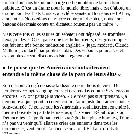
un bouffon sous kétamine chargé de l’épuration de la fonction
publique. C’est un drame pour le monde libre, mais c’est d’abord un
drame pour les Etats-Unis », a taclé le sénateur Horizons de l’Allier,
ajoutant : « Nous étions en guerre contre un dictateur, nous nous
battons désormais contre un dictateur soutenu par un traître ».
Mais cette fois-ci les saillies du sénateur ont dépassé les frontières
hexagonales. « C’est parce que des influenceurs, des gros comptes
ont fait une très bonne traduction anglaise », juge, modeste, Claude
Malhuret, contacté par publicsenat.fr. Des versions polonaises et
espagnoles de son discours existent également.
« Je pense que les Américains souhaiteraient
entendre la même chose de la part de leurs élus »
Son discours a déjà dépassé la dizaine de millions de vues. De
nombreux comptes anglophones et des médias comme Skynews ou
encore CNN ont partagé la vidéo. « Ce n’est pas si surprenant. Ça
démontre à quel point la colère contre l’administration américaine est
sous-estimée. Je pense que les Américains souhaiteraient entendre la
même chose de la part de leurs élus qu’ils soient Républicains ou
Démocrates. En pratiquant cette stratégie du tapis de bombes, Trump
n’a pas vu venir qu’il allait se créer des ennemis dans tous les
domaines », veut croire l’ancien secrétaire d’Etat aux droits de
l’Homme.