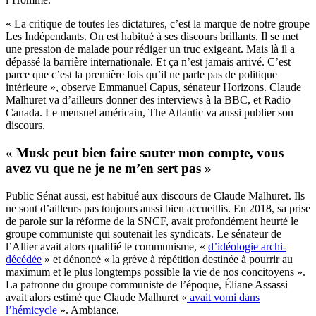
« La critique de toutes les dictatures, c’est la marque de notre groupe
Les Indépendants. On est habitué à ses discours brillants. Il se met
une pression de malade pour rédiger un truc exigeant. Mais là il a
dépassé la barrière internationale. Et ça n’est jamais arrivé. C’est
parce que c’est la première fois qu’il ne parle pas de politique
intérieure », observe Emmanuel Capus, sénateur Horizons. Claude
Malhuret va d’ailleurs donner des interviews à la BBC, et Radio
Canada. Le mensuel américain, The Atlantic va aussi publier son
discours.
« Musk peut bien faire sauter mon compte, vous
avez vu que ne je ne m’en sert pas »
Public Sénat aussi, est habitué aux discours de Claude Malhuret. Ils
ne sont d’ailleurs pas toujours aussi bien accueillis. En 2018, sa prise
de parole sur la réforme de la SNCF, avait profondément heurté le
groupe communiste qui soutenait les syndicats. Le sénateur de
l’Allier avait alors qualifié le communisme, «
d’idéologie archi-
décédée
» et dénoncé « la grève à répétition destinée à pourrir au
maximum et le plus longtemps possible la vie de nos concitoyens ».
La patronne du groupe communiste de l’époque, Éliane Assassi
avait alors estimé que Claude Malhuret «
avait vomi dans
l’hémicycle
». Ambiance.