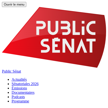
Ouvrir le menu
Public Sénat
Actualités
Sénatoriales 2026
Émissions
Documentaires
Podcasts
Programme