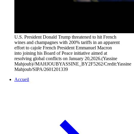
U.S. President Donald Trump threatened to hit French
wines and champagnes with 200% tariffs in an apparent
effort to cajole French President Emmanuel Macron
into joining his Board of Peace initiative aimed at
resolving global conflicts on January 20,2026.(Yassine
Mahjoub)//MAHJOUBYASSINE_BY2F5262/Credit:Yassine
Mahjoub/SIPA/2601201339
Accueil