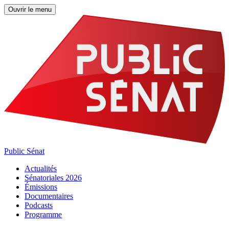
Ouvrir le menu
Public Sénat
Actualités
Sénatoriales 2026
Émissions
Documentaires
Podcasts
Programme