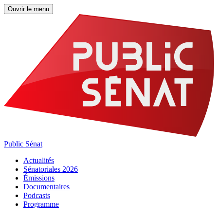
Ouvrir le menu
Public Sénat
Actualités
Sénatoriales 2026
Émissions
Documentaires
Podcasts
Programme