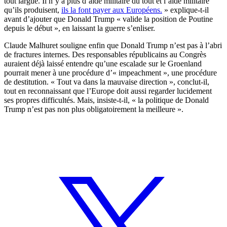
tout largué. Il n’y a plus d’aide militaire du tout et l’aide militaire
qu’ils produisent,
ils la font payer aux Européens.
» explique-t-il
avant d’ajouter que Donald Trump « valide la position de Poutine
depuis le début », en laissant la guerre s’enliser.
Claude Malhuret souligne enfin que Donald Trump n’est pas à l’abri
de fractures internes. Des responsables républicains au Congrès
auraient déjà laissé entendre qu’une escalade sur le Groenland
pourrait mener à une procédure d’« impeachment », une procédure
de destitution. « Tout va dans la mauvaise direction », conclut-il,
tout en reconnaissant que l’Europe doit aussi regarder lucidement
ses propres difficultés. Mais, insiste-t-il, « la politique de Donald
Trump n’est pas non plus obligatoirement la meilleure ».