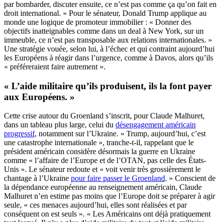
par bombarder, discuter ensuite, ce n’est pas comme ça qu’on fait en
droit international. » Pour le sénateur, Donald Trump applique au
monde une logique de promoteur immobilier : « Donner des
objectifs inatteignables comme dans un deal à New York, sur un
immeuble, ce n’est pas transposable aux relations internationales. »
Une stratégie vouée, selon lui, à l’échec et qui contraint aujourd’hui
les Européens à réagir dans l’urgence, comme à Davos, alors qu’ils
« préféreraient faire autrement ».
« L’aide militaire qu’ils produisent, ils la font payer
aux Européens. »
Cette crise autour du Groenland s’inscrit, pour Claude Malhuret,
dans un tableau plus large, celui du
désengagement américain
progressif
, notamment sur l’Ukraine. « Trump, aujourd’hui, c’est
une catastrophe internationale », tranche-t-il, rappelant que le
président américain considère désormais la guerre en Ukraine
comme « l’affaire de l’Europe et de l’OTAN, pas celle des États-
Unis ». Le sénateur redoute et « voit venir très grossièrement le
chantage à l’Ukraine
pour faire passer le Groenland
. » Conscient de
la dépendance européenne au renseignement américain, Claude
Malhuret n’en estime pas moins que l’Europe doit se préparer à agir
seule, « ces menaces aujourd’hui, elles sont réalisées et par
conséquent on est seuls ». « Les Américains ont déjà pratiquement