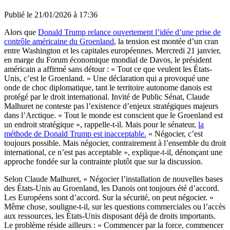
Publié le
21/01/2026 à 17:36
Alors que
Donald Trump relance ouvertement l’idée d’une prise de
contrôle américaine du Groenland
, la tension est montée d’un cran
entre Washington et les capitales européennes. Mercredi 21 janvier,
en marge du Forum économique mondial de Davos, le président
américain a affirmé sans détour : « Tout ce que veulent les États-
Unis, c’est le Groenland. » Une déclaration qui a provoqué une
onde de choc diplomatique, tant le territoire autonome danois est
protégé par le droit international. Invité de Public Sénat, Claude
Malhuret ne conteste pas l’existence d’enjeux stratégiques majeurs
dans l’Arctique. « Tout le monde est conscient que le Groenland est
un endroit stratégique », rappelle-t-il. Mais pour le sénateur,
la
méthode de Donald Trump est inacceptable.
« Négocier, c’est
toujours possible. Mais négocier, contrairement à l’ensemble du droit
international, ce n’est pas acceptable », explique-t-il, dénonçant une
approche fondée sur la contrainte plutôt que sur la discussion.
Selon Claude Malhuret, « Négocier l’installation de nouvelles bases
des États-Unis au Groenland, les Danois ont toujours été d’accord.
Les Européens sont d’accord. Sur la sécurité, on peut négocier. »
Même chose, souligne-t-il, sur les questions commerciales ou l’accès
aux ressources, les États-Unis disposant déjà de droits importants.
Le problème réside ailleurs : « Commencer par la force, commencer