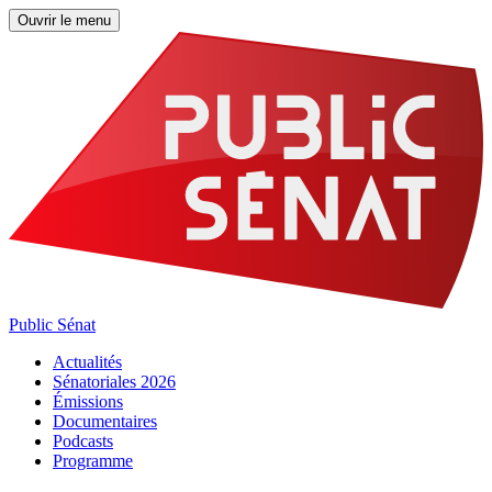
Ouvrir le menu
Public Sénat
Actualités
Sénatoriales 2026
Émissions
Documentaires
Podcasts
Programme