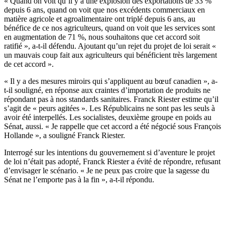
« Quand on voit qu’il y a une explosion des exportations de 33 %
depuis 6 ans, quand on voit que nos excédents commerciaux en
matière agricole et agroalimentaire ont triplé depuis 6 ans, au
bénéfice de ce nos agriculteurs, quand on voit que les services sont
en augmentation de 71 %, nous souhaitons que cet accord soit
ratifié », a-t-il défendu. Ajoutant qu’un rejet du projet de loi serait «
un mauvais coup fait aux agriculteurs qui bénéficient très largement
de cet accord ».
« Il y a des mesures miroirs qui s’appliquent au bœuf canadien », a-
t-il souligné, en réponse aux craintes d’importation de produits ne
répondant pas à nos standards sanitaires. Franck Riester estime qu’il
s’agit de « peurs agitées ». Les Républicains ne sont pas les seuls à
avoir été interpellés. Les socialistes, deuxième groupe en poids au
Sénat, aussi. « Je rappelle que cet accord a été négocié sous François
Hollande », a souligné Franck Riester.
Interrogé sur les intentions du gouvernement si d’aventure le projet
de loi n’était pas adopté, Franck Riester a évité de répondre, refusant
d’envisager le scénario. « Je ne peux pas croire que la sagesse du
Sénat ne l’emporte pas à la fin », a-t-il répondu.