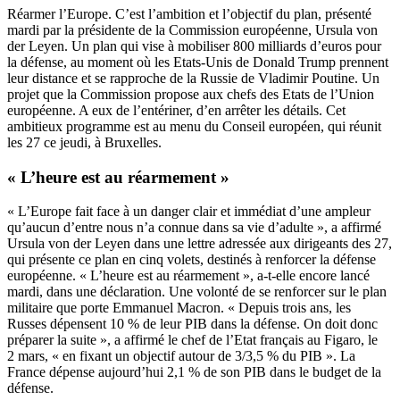
Réarmer l’Europe. C’est l’ambition et l’objectif du plan, présenté
mardi par la présidente de la Commission européenne, Ursula von
der Leyen. Un plan qui vise à mobiliser 800 milliards d’euros pour
la défense, au moment où les Etats-Unis de Donald Trump prennent
leur distance et se rapproche de la Russie de Vladimir Poutine. Un
projet que la Commission propose aux chefs des Etats de l’Union
européenne. A eux de l’entériner, d’en arrêter les détails. Cet
ambitieux programme est au menu du Conseil européen, qui réunit
les 27 ce jeudi, à Bruxelles.
« L’heure est au réarmement »
« L’Europe fait face à un danger clair et immédiat d’une ampleur
qu’aucun d’entre nous n’a connue dans sa vie d’adulte », a affirmé
Ursula von der Leyen dans une lettre adressée aux dirigeants des 27,
qui présente ce plan en cinq volets, destinés à renforcer la défense
européenne. « L’heure est au réarmement », a-t-elle encore lancé
mardi, dans une déclaration. Une volonté de se renforcer sur le plan
militaire que porte Emmanuel Macron. « Depuis trois ans, les
Russes dépensent 10 % de leur PIB dans la défense. On doit donc
préparer la suite », a affirmé le chef de l’Etat français au Figaro, le
2 mars, « en fixant un objectif autour de 3/3,5 % du PIB ». La
France dépense aujourd’hui 2,1 % de son PIB dans le budget de la
défense.