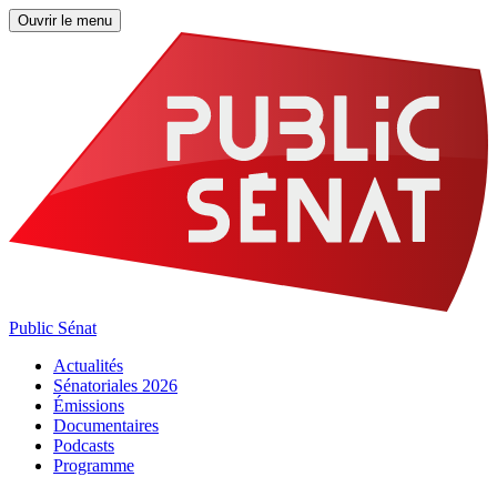
Ouvrir le menu
Public Sénat
Actualités
Sénatoriales 2026
Émissions
Documentaires
Podcasts
Programme