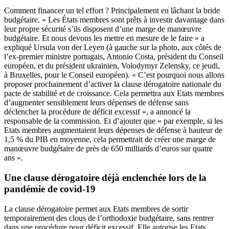
Comment financer un tel effort ? Principalement en lâchant la bride
budgétaire. « Les États membres sont prêts à investir davantage dans
leur propre sécurité s’ils disposent d’une marge de manœuvre
budgétaire. Et nous devons les mettre en mesure de le faire » a
expliqué Ursula von der Leyen (à gauche sur la photo, aux côtés de
l’ex-premier ministre portugais, Antonio Costa, président du Conseil
européen, et du président ukrainien, Volodymyr Zelensky, ce jeudi,
à Bruxelles, pour le Conseil européen). « C’est pourquoi nous allons
proposer prochainement d’activer la clause dérogatoire nationale du
pacte de stabilité et de croissance. Cela permettra aux Etats membres
d’augmenter sensiblement leurs dépenses de défense sans
déclencher la procédure de déficit excessif », a annoncé la
responsable de la commission. Et d’ajouter que « par exemple, si les
Etats membres augmentaient leurs dépenses de défense à hauteur de
1,5 % du PIB en moyenne, cela permettrait de créer une marge de
manœuvre budgétaire de près de 650 milliards d’euros sur quatre
ans ».
Une clause dérogatoire déjà enclenchée lors de la
pandémie de covid-19
La clause dérogatoire permet aux Etats membres de sortir
temporairement des clous de l’orthodoxie budgétaire, sans rentrer
dans une procédure pour déficit excessif. Elle autorise les Etats