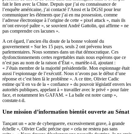
fait le lien avec la Chine. Depuis que j’ai eu connaissance de
l’enquête américaine, j’ai contacté l’Anssi et la DGSI pour leur
communiquer les éléments que j’ai en ma possession, comme
l’adresse électronique à l’origine de cette « pixel attack », mais ils
m’ont envoyé paître », se souvient André Gattolin, qui affirme « ne
pas comprendre ces lacunes ».
A cet égard, l’ancien élu doute de la bonne volonté du
gouvernement « Sur les 15 pays, seuls 2 ont prévenu leurs
parlementaires. Nous sommes dans un état démocratique. Ces
dysfonctionnements certes regrettables mais nous espérons que ce
n’est pas au nom de la raison d’État », martèle-t-il, ajoutant :
« J’étais membre de la majorité présidentielle. Mon espionnage était
aussi l’espionnage de l’exécutif. Nous n’avons pas le début d’une
réponse et c’est bien là le problème ». A ce titre, Olivier Cadic
estime qu’il en va de la « confiance » du pouvoir législatif envers les
autorités publiques, appelant à « travailler avec le privé » pour faire
face, et notamment les GAFAM. « La balle est notre camp »,
constate-t-il.
Une mission d’information bientôt ouverte au Sénat
Tançant un « acte de cyberguerre, excessivement grave, à grande
échelle », Olivier Cadic précise que « cela ne restera pas sans