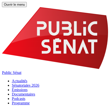
Ouvrir le menu
Public Sénat
Actualités
Sénatoriales 2026
Émissions
Documentaires
Podcasts
Programme