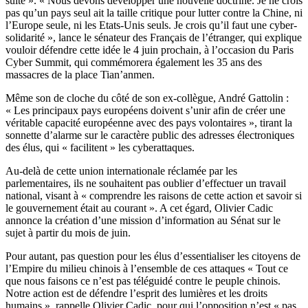
suite ». « Nous devons développer une nouvelle doctrine. Je ne crois
pas qu’un pays seul ait la taille critique pour lutter contre la Chine, ni
l’Europe seule, ni les Etats-Unis seuls. Je crois qu’il faut une cyber-
solidarité », lance le sénateur des Français de l’étranger, qui explique
vouloir défendre cette idée le 4 juin prochain, à l’occasion du Paris
Cyber Summit, qui commémorera également les 35 ans des
massacres de la place Tian’anmen.
Même son de cloche du côté de son ex-collègue, André Gattolin :
« Les principaux pays européens doivent s’unir afin de créer une
véritable capacité européenne avec des pays volontaires », tirant la
sonnette d’alarme sur le caractère public des adresses électroniques
des élus, qui « facilitent » les cyberattaques.
Au-delà de cette union internationale réclamée par les
parlementaires, ils ne souhaitent pas oublier d’effectuer un travail
national, visant à « comprendre les raisons de cette action et savoir si
le gouvernement était au courant ». A cet égard, Olivier Cadic
annonce la création d’une mission d’information au Sénat sur le
sujet à partir du mois de juin.
Pour autant, pas question pour les élus d’essentialiser les citoyens de
l’Empire du milieu chinois à l’ensemble de ces attaques « Tout ce
que nous faisons ce n’est pas téléguidé contre le peuple chinois.
Notre action est de défendre l’esprit des lumières et les droits
humains », rappelle Olivier Cadic, pour qui l’opposition n’est « pas