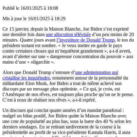
Publié le
16/01/2025 à 18:08
Mis à jour le
16/01/2025 à 18:29
Ce 15 janvier, depuis la Maison Blanche, Joe Biden s’est exprimé
une dernière fois dans
une allocution télévisée
d’un peu moins de 20
minutes. Quatre jours avant
l’investiture de Donald Trump
, le ton du
président sortant est sombre. « Je veux mettre en garde le pays
contre certaines choses qui m’inquiètent grandement », a-t-il averti,
avant d’alerter sur une « dangereuse concentration du pouvoir » aux
mains d’une « oligarchie ».
Alors que Donald Trump s’entoure d’
une administration qui
cristallise les inquiétudes
, notamment autour de la personnalité du
milliardaire Elon Musk, Joe Biden a tout de même achevé son
discours par un message plus optimiste. « Ce qui, je crois, est
l’Amérique de nos rêves, est toujours plus proche qu’on ne le pense.
C’est à nous de réaliser nos rêves », a-t-il espéré.
Un discours qui conclut quatre années d’un mandat paradoxal :
malgré un bilan positif, Joe Biden quitte la Maison Blanche avec
une cote de popularité au plus bas, sous la barre des 40 % selon les
derniers sondages. En se retirant tardivement de la course à la
présidentielle au profit de sa vice-présidente Kamala Harris, il aura