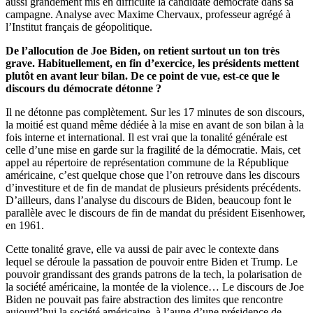
aussi grandement mis en difficulté la candidate démocrate dans sa
campagne. Analyse avec Maxime Chervaux, professeur agrégé à
l’Institut français de géopolitique.
De l’allocution de Joe Biden, on retient surtout un ton très
grave. Habituellement, en fin d’exercice, les présidents mettent
plutôt en avant leur bilan. De ce point de vue, est-ce que le
discours du démocrate détonne ?
Il ne détonne pas complètement. Sur les 17 minutes de son discours,
la moitié est quand même dédiée à la mise en avant de son bilan à la
fois interne et international. Il est vrai que la tonalité générale est
celle d’une mise en garde sur la fragilité de la démocratie. Mais, cet
appel au répertoire de représentation commune de la République
américaine, c’est quelque chose que l’on retrouve dans les discours
d’investiture et de fin de mandat de plusieurs présidents précédents.
D’ailleurs, dans l’analyse du discours de Biden, beaucoup font le
parallèle avec le discours de fin de mandat du président Eisenhower,
en 1961.
Cette tonalité grave, elle va aussi de pair avec le contexte dans
lequel se déroule la passation de pouvoir entre Biden et Trump. Le
pouvoir grandissant des grands patrons de la tech, la polarisation de
la société américaine, la montée de la violence… Le discours de Joe
Biden ne pouvait pas faire abstraction des limites que rencontre
aujourd’hui la société américaine, à l’aune d’une présidence de