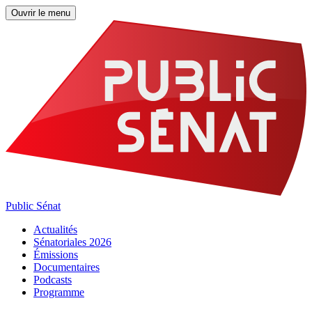
Ouvrir le menu
Public Sénat
Actualités
Sénatoriales 2026
Émissions
Documentaires
Podcasts
Programme