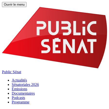
Ouvrir le menu
Public Sénat
Actualités
Sénatoriales 2026
Émissions
Documentaires
Podcasts
Programme