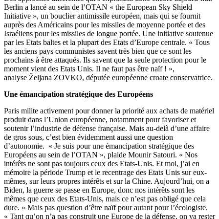
Berlin a lancé au sein de l’OTAN « the European Sky Shield
Initiative », un bouclier antimissile européen, mais qui se fournit
auprès des Américains pour les missiles de moyenne portée et des
Israéliens pour les missiles de longue portée. Une initiative soutenue
par les Etats baltes et la plupart des Etats d’Europe centrale. « Tous
les anciens pays communistes savent très bien que ce sont les
prochains à être attaqués. Ils savent que la seule protection pour le
moment vient des Etats Unis. Il ne faut pas être naïf ! »,
analyse Željana ZOVKO, députée européenne croate conservatrice.
Une émancipation stratégique des Européens
Paris milite activement pour donner la priorité aux achats de matériel
produit dans l’Union européenne, notamment pour favoriser et
soutenir l’industrie de défense française. Mais au-delà d’une affaire
de gros sous, c’est bien évidemment aussi une question
d’autonomie. « Je suis pour une émancipation stratégique des
Européens au sein de l’OTAN », plaide Mounir Satouri. « Nos
intérêts ne sont pas toujours ceux des Etats-Unis. Et moi, j’ai en
mémoire la période Trump et le recentrage des Etats Unis sur eux-
mêmes, sur leurs propres intérêts et sur la Chine. Aujourd’hui, on a
Biden, la guerre se passe en Europe, donc nos intérêts sont les
mêmes que ceux des Etats-Unis, mais ce n’est pas obligé que cela
dure. » Mais pas question d’être naïf pour autant pour l’écologiste.
« Tant qu’on n’a pas construit une Europe de la défense, on va rester