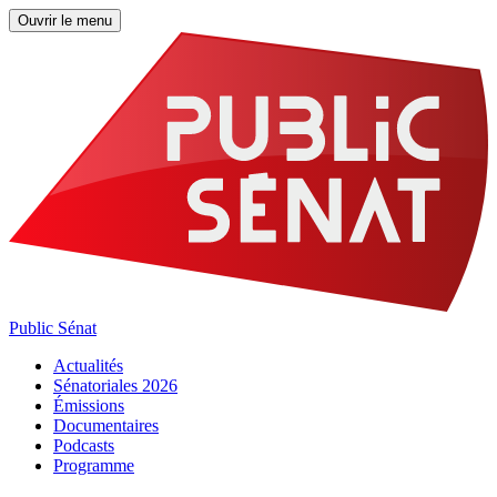
Ouvrir le menu
Public Sénat
Actualités
Sénatoriales 2026
Émissions
Documentaires
Podcasts
Programme