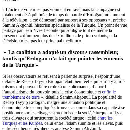
« L’acte de vote n’est pas vraiment entravé mais la campagne est
totalement déséquilibrée, le temps de parole d’Erdoğan, notamment
à la télévision, a été démesuré par rapport à ses opposants », précise
Samim Akgönül, historien spécialiste de la Turquie. Un point de vue
partagé par Jean-Yves Leconte qui souligne tout de même la
présence « d’un peu plus de six millions de primo votants, et la
télévision n’est pas leur principal médium ».
« La coalition a adopté un discours rassembleur,
tandis qu’Erdogan n’a fait que pointer les ennemis
de la Turquie »
Si les observateurs se refusent à parler de surprise, l’espoir d’une
défaite de Recep Tayyip Erdoğan était bien réel « puisqu’il y a trois
raisons qui peuvent faire croire à une alternance, d’abord
l’autoritarisme du pouvoir, puis la crise économique et
enfin le
tremblement de terre
», détaille Samim Akgönül. La popularité de
Recep Tayyip Erdoğan, malgré une situation politique et
économique très compliquée, trouve sa source dans sa capacité à se
positionner sur les clivages structurels de la société turque. « Il y a
trois clivages qui structurent la société turque : celui
entre les
Turques et les Kurdes
, celui entre l’islam sunnite et les alévis, puis
entre séculiers et réguliers », analyse Samim Akgönül.