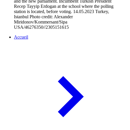
and the new parliament. Incumbent Turkish President
Recep Tayyip Erdogan at the school where the polling
station is located, before voting. 14.05.2023 Turkey,
Istanbul Photo credit: Alexander
Miridonov/Kommersant/Sipa
USA/46276350//2305151615
Accueil