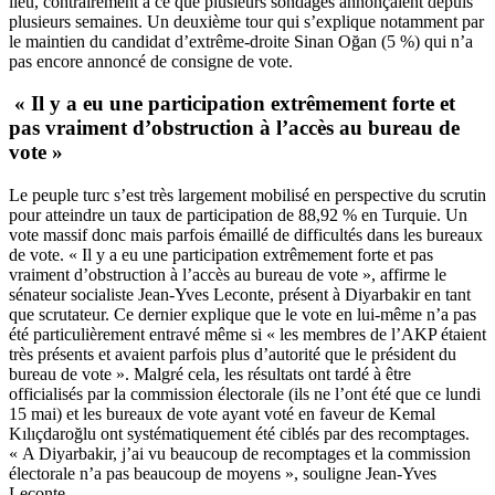
lieu, contrairement à ce que plusieurs sondages annonçaient depuis
plusieurs semaines. Un deuxième tour qui s’explique notamment par
le maintien du candidat d’extrême-droite Sinan Oğan (5 %) qui n’a
pas encore annoncé de consigne de vote.
« Il y a eu une participation extrêmement forte et
pas vraiment d’obstruction à l’accès au bureau de
vote »
Le peuple turc s’est très largement mobilisé en perspective du scrutin
pour atteindre un taux de participation de 88,92 % en Turquie. Un
vote massif donc mais parfois émaillé de difficultés dans les bureaux
de vote. « Il y a eu une participation extrêmement forte et pas
vraiment d’obstruction à l’accès au bureau de vote », affirme le
sénateur socialiste Jean-Yves Leconte, présent à Diyarbakir en tant
que scrutateur. Ce dernier explique que le vote en lui-même n’a pas
été particulièrement entravé même si « les membres de l’AKP étaient
très présents et avaient parfois plus d’autorité que le président du
bureau de vote ». Malgré cela, les résultats ont tardé à être
officialisés par la commission électorale (ils ne l’ont été que ce lundi
15 mai) et les bureaux de vote ayant voté en faveur de Kemal
Kılıçdaroğlu ont systématiquement été ciblés par des recomptages.
« A Diyarbakir, j’ai vu beaucoup de recomptages et la commission
électorale n’a pas beaucoup de moyens », souligne Jean-Yves
Leconte.