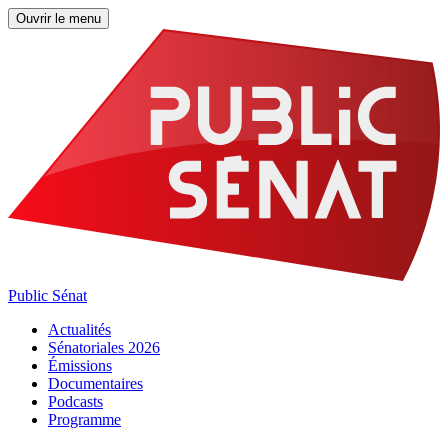
Ouvrir le menu
Public Sénat
Actualités
Sénatoriales 2026
Émissions
Documentaires
Podcasts
Programme