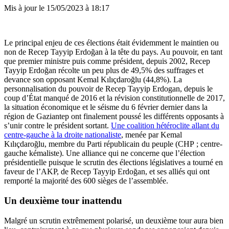
Mis à jour le
15/05/2023 à 18:17
Le principal enjeu de ces élections était évidemment le maintien ou
non de Recep Tayyip Erdoğan à la tête du pays. Au pouvoir, en tant
que premier ministre puis comme président, depuis 2002, Recep
Tayyip Erdoğan récolte un peu plus de 49,5% des suffrages et
devance son opposant Kemal Kılıçdaroğlu (44,8%). La
personnalisation du pouvoir de Recep Tayyip Erdogan, depuis le
coup d’État manqué de 2016 et la révision constitutionnelle de 2017,
la situation économique et le séisme du 6 février dernier dans la
région de Gaziantep ont finalement poussé les différents opposants à
s’unir contre le président sortant.
Une coalition hétéroclite allant du
centre-gauche à la droite nationaliste
, menée par Kemal
Kılıçdaroğlu, membre du Parti républicain du peuple (CHP ; centre-
gauche kémaliste). Une alliance qui ne concerne que l’élection
présidentielle puisque le scrutin des élections législatives a tourné en
faveur de l’AKP, de Recep Tayyip Erdoğan, et ses alliés qui ont
remporté la majorité des 600 sièges de l’assemblée.
Un deuxième tour inattendu
Malgré un scrutin extrêmement polarisé, un deuxième tour aura bien