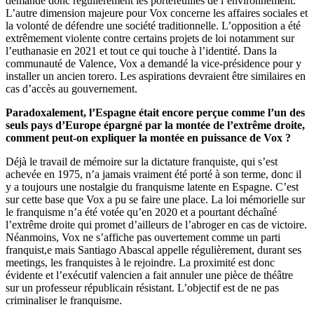
demande donc régulièrement les portefeuilles de l’environnement.
L’autre dimension majeure pour Vox concerne les affaires sociales et
la volonté de défendre une société traditionnelle. L’opposition a été
extrêmement violente contre certains projets de loi notamment sur
l’euthanasie en 2021 et tout ce qui touche à l’identité. Dans la
communauté de Valence, Vox a demandé la vice-présidence pour y
installer un ancien torero. Les aspirations devraient être similaires en
cas d’accès au gouvernement.
Paradoxalement, l’Espagne était encore perçue comme l’un des
seuls pays d’Europe épargné par la montée de l’extrême droite,
comment peut-on expliquer la montée en puissance de Vox ?
Déjà le travail de mémoire sur la dictature franquiste, qui s’est
achevée en 1975, n’a jamais vraiment été porté à son terme, donc il
y a toujours une nostalgie du franquisme latente en Espagne. C’est
sur cette base que Vox a pu se faire une place. La loi mémorielle sur
le franquisme n’a été votée qu’en 2020 et a pourtant déchaîné
l’extrême droite qui promet d’ailleurs de l’abroger en cas de victoire.
Néanmoins, Vox ne s’affiche pas ouvertement comme un parti
franquist,e mais Santiago Abascal appelle régulièrement, durant ses
meetings, les franquistes à le rejoindre. La proximité est donc
évidente et l’exécutif valencien a fait annuler une pièce de théâtre
sur un professeur républicain résistant. L’objectif est de ne pas
criminaliser le franquisme.