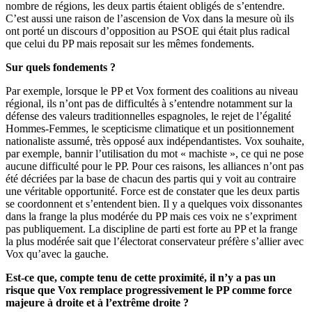
nombre de régions, les deux partis étaient obligés de s’entendre.
C’est aussi une raison de l’ascension de Vox dans la mesure où ils
ont porté un discours d’opposition au PSOE qui était plus radical
que celui du PP mais reposait sur les mêmes fondements.
Sur quels fondements ?
Par exemple, lorsque le PP et Vox forment des coalitions au niveau
régional, ils n’ont pas de difficultés à s’entendre notamment sur la
défense des valeurs traditionnelles espagnoles, le rejet de l’égalité
Hommes-Femmes, le scepticisme climatique et un positionnement
nationaliste assumé, très opposé aux indépendantistes. Vox souhaite,
par exemple, bannir l’utilisation du mot « machiste », ce qui ne pose
aucune difficulté pour le PP. Pour ces raisons, les alliances n’ont pas
été décriées par la base de chacun des partis qui y voit au contraire
une véritable opportunité. Force est de constater que les deux partis
se coordonnent et s’entendent bien. Il y a quelques voix dissonantes
dans la frange la plus modérée du PP mais ces voix ne s’expriment
pas publiquement. La discipline de parti est forte au PP et la frange
la plus modérée sait que l’électorat conservateur préfère s’allier avec
Vox qu’avec la gauche.
Est-ce que, compte tenu de cette proximité, il n’y a pas un
risque que Vox remplace progressivement le PP comme force
majeure à droite et à l’extrême droite ?