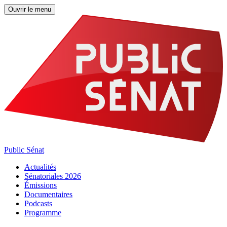
Ouvrir le menu
Public Sénat
Actualités
Sénatoriales 2026
Émissions
Documentaires
Podcasts
Programme