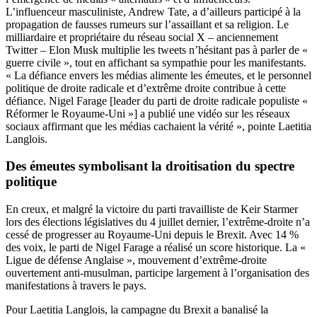
L’influenceur masculiniste, Andrew Tate, a d’ailleurs participé à la
propagation de fausses rumeurs sur l’assaillant et sa religion. Le
milliardaire et propriétaire du réseau social X – anciennement
Twitter – Elon Musk multiplie les tweets n’hésitant pas à parler de «
guerre civile », tout en affichant sa sympathie pour les manifestants.
« La défiance envers les médias alimente les émeutes, et le personnel
politique de droite radicale et d’extrême droite contribue à cette
défiance. Nigel Farage [leader du parti de droite radicale populiste «
Réformer le Royaume-Uni »] a publié une vidéo sur les réseaux
sociaux affirmant que les médias cachaient la vérité », pointe Laetitia
Langlois.
Des émeutes symbolisant la droitisation du spectre
politique
En creux, et malgré la victoire du parti travailliste de Keir Starmer
lors des élections législatives du 4 juillet dernier, l’extrême-droite n’a
cessé de progresser au Royaume-Uni depuis le Brexit. Avec 14 %
des voix, le parti de Nigel Farage a réalisé un score historique. La «
Ligue de défense Anglaise », mouvement d’extrême-droite
ouvertement anti-musulman, participe largement à l’organisation des
manifestations à travers le pays.
Pour Laetitia Langlois, la campagne du Brexit a banalisé la