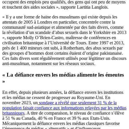
occupent des emplois peu qualifiés, des gens qui ont peu de moyens
et touchent des aides sociales », rapporte Laetitia Langlois.
« Il y a une forme de haine des musulmans qui existe depuis les
attentats de 2005 à Londres en particulier, concentrée contre la
communauté sud-asiatique et alimentée par des faits divers, comme
la révélation d’un scandale d’abus sexuels dans le Yorkshire en 2013
», rapporte Molly O’Brien-Castro, maîtresse de conférences en
civilisation britannique à l’Université de Tours. Entre 1997 et 2013,
près de 1 400 mineurs ont subi, à Rotherham, des abus sexuels par
des groupes d’hommes dont certains étaient d’origine pakistanaise.
Ces faits divers sont régulièrement utilisés pour légitimer un discours
anti-musulman, notamment sur les réseaux sociaux.
« La défiance envers les médias alimente les émeutes
»
En effet, depuis plusieurs années, la défiance envers les institutions
et les médias ne cessent de progresser au Royaume-Uni. En
novembre 2023, un
sondage a révélé que seulement 31 % de la
population faisait confiance aux informations relayées par les médias
britanniques
. A titre de comparaison, le niveau de confiance s’élève
à 51 % au Canada, 40 % en France et 39 % aux Etats-Unis.
Mécaniquement la défiance envers les médias classiques favorise
l’émergence de médias « alternatifs » et d’influenceurs.