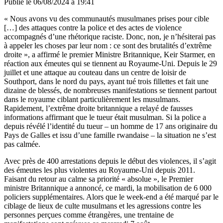
Publié le
06/08/2024 à 19:41
« Nous avons vu des communautés musulmanes prises pour cible
[…] des attaques contre la police et des actes de violence
accompagnés d’une rhétorique raciste. Donc, non, je n’hésiterai pas
à appeler les choses par leur nom : ce sont des brutalités d’extrême
droite », a affirmé le premier Ministre Britannique, Keir Starmer, en
réaction aux émeutes qui se tiennent au Royaume-Uni. Depuis le 29
juillet et une attaque au couteau dans un centre de loisir de
Southport, dans le nord du pays, ayant tué trois fillettes et fait une
dizaine de blessés, de nombreuses manifestations se tiennent partout
dans le royaume ciblant particulièrement les musulmans.
Rapidement, l’extrême droite britannique a relayé de fausses
informations affirmant que le tueur était musulman. Si la police a
depuis révélé l’identité du tueur – un homme de 17 ans originaire du
Pays de Galles et issu d’une famille rwandaise – la situation ne s’est
pas calmée.
Avec près de 400 arrestations depuis le début des violences, il s’agit
des émeutes les plus violentes au Royaume-Uni depuis 2011.
Faisant du retour au calme sa priorité « absolue », le Premier
ministre Britannique a annoncé, ce mardi, la mobilisation de 6 000
policiers supplémentaires. Alors que le week-end a été marqué par le
ciblage de lieux de culte musulmans et les agressions contre les
personnes perçues comme étrangères, une trentaine de