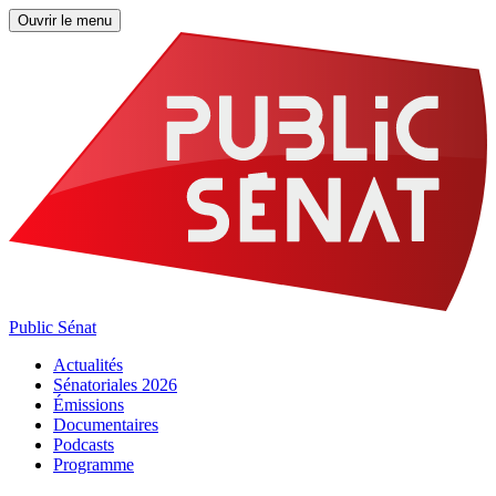
Ouvrir le menu
Public Sénat
Actualités
Sénatoriales 2026
Émissions
Documentaires
Podcasts
Programme