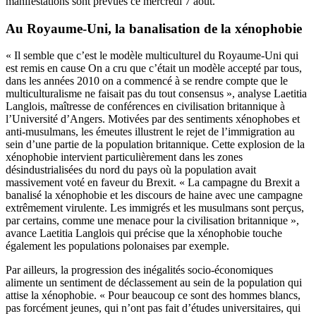
manifestations sont prévues ce mercredi 7 août.
Au Royaume-Uni, la banalisation de la xénophobie
« Il semble que c’est le modèle multiculturel du Royaume-Uni qui
est remis en cause On a cru que c’était un modèle accepté par tous,
dans les années 2010 on a commencé à se rendre compte que le
multiculturalisme ne faisait pas du tout consensus », analyse Laetitia
Langlois, maîtresse de conférences en civilisation britannique à
l’Université d’Angers. Motivées par des sentiments xénophobes et
anti-musulmans, les émeutes illustrent le rejet de l’immigration au
sein d’une partie de la population britannique. Cette explosion de la
xénophobie intervient particulièrement dans les zones
désindustrialisées du nord du pays où la population avait
massivement voté en faveur du Brexit. « La campagne du Brexit a
banalisé la xénophobie et les discours de haine avec une campagne
extrêmement virulente. Les immigrés et les musulmans sont perçus,
par certains, comme une menace pour la civilisation britannique »,
avance Laetitia Langlois qui précise que la xénophobie touche
également les populations polonaises par exemple.
Par ailleurs, la progression des inégalités socio-économiques
alimente un sentiment de déclassement au sein de la population qui
attise la xénophobie. « Pour beaucoup ce sont des hommes blancs,
pas forcément jeunes, qui n’ont pas fait d’études universitaires, qui