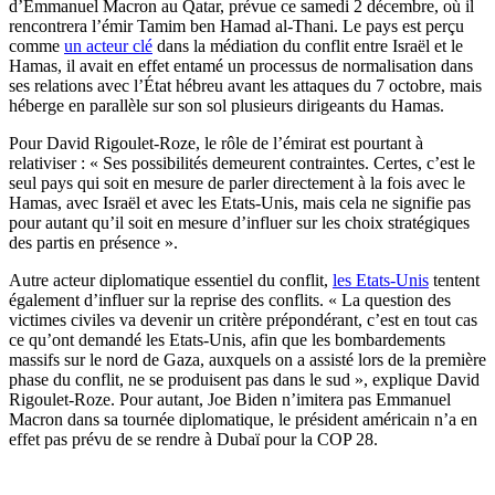
d’Emmanuel Macron au Qatar, prévue ce samedi 2 décembre, où il
rencontrera l’émir Tamim ben Hamad al-Thani. Le pays est perçu
comme
un acteur clé
dans la médiation du conflit entre Israël et le
Hamas, il avait en effet entamé un processus de normalisation dans
ses relations avec l’État hébreu avant les attaques du 7 octobre, mais
héberge en parallèle sur son sol plusieurs dirigeants du Hamas.
Pour David Rigoulet-Roze, le rôle de l’émirat est pourtant à
relativiser : « Ses possibilités demeurent contraintes. Certes, c’est le
seul pays qui soit en mesure de parler directement à la fois avec le
Hamas, avec Israël et avec les Etats-Unis, mais cela ne signifie pas
pour autant qu’il soit en mesure d’influer sur les choix stratégiques
des partis en présence ».
Autre acteur diplomatique essentiel du conflit,
les Etats-Unis
tentent
également d’influer sur la reprise des conflits. « La question des
victimes civiles va devenir un critère prépondérant, c’est en tout cas
ce qu’ont demandé les Etats-Unis, afin que les bombardements
massifs sur le nord de Gaza, auxquels on a assisté lors de la première
phase du conflit, ne se produisent pas dans le sud », explique David
Rigoulet-Roze. Pour autant, Joe Biden n’imitera pas Emmanuel
Macron dans sa tournée diplomatique, le président américain n’a en
effet pas prévu de se rendre à Dubaï pour la COP 28.