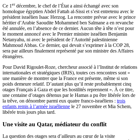
er
Ce 1
décembre, le chef de l’État a ainsi échangé avec son
homologue égyptien Abdel Fattah al-Sissi et s’est entretenu avec le
président israélien Isaac Herzog. La rencontre prévue avec le prince
héritier d’Arabie Saoudite Mohammed ben Salmane a en revanche
été annulée, en l’absence de ce dernier. Aucun tête à tête n’est pour
le moment annoncé avec le Premier ministre israélien Benjamin
Netanyahu, ni avec le président de l’Autorité palestinienne
Mahmoud Abbas. Ce dernier, qui devait s’exprimer à la COP 28,
sera par ailleurs finalement représenté par son ministre des Affaires
étrangères.
Pour David Rigoulet-Roze, chercheur associé à l’Institut de relations
internationales et stratégiques (IRIS), toutes ces rencontres sont «
une manière de montrer que la France est présente, même si son
poids demeure relatif. D’autant plus qu’il reste probablement cinq
otages Français à Gaza et que les hostilités reprennent ». À ce titre,
une centaine d’otages détenus par le Hamas a pu être libérée lors de
la trêve, on dénombre parmi eux quatre franco-israéliens :
trois
enfants remis à l’armée israélienne
le 27 novembre et Mia Schem,
libérée trois jours plus tard.
Une visite au Qatar, médiateur du conflit
La question des otages sera d’ailleurs au cœur de la visite