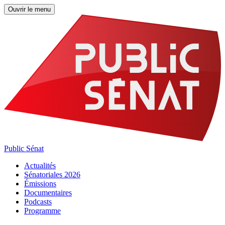
Ouvrir le menu
Public Sénat
Actualités
Sénatoriales 2026
Émissions
Documentaires
Podcasts
Programme