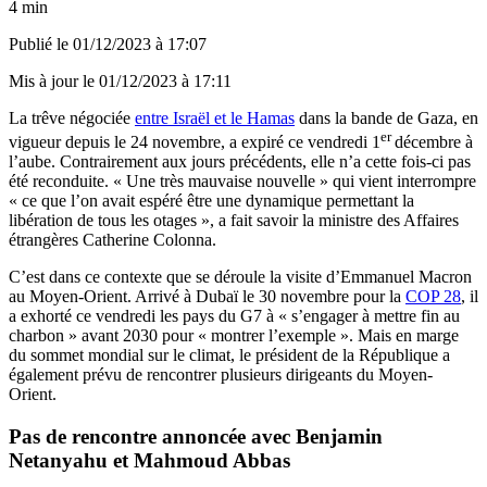
4 min
Publié le
01/12/2023 à 17:07
Mis à jour le
01/12/2023 à 17:11
La trêve négociée
entre Israël et le Hamas
dans la bande de Gaza, en
er
vigueur depuis le 24 novembre, a expiré ce vendredi 1
décembre à
l’aube. Contrairement aux jours précédents, elle n’a cette fois-ci pas
été reconduite. « Une très mauvaise nouvelle » qui vient interrompre
« ce que l’on avait espéré être une dynamique permettant la
libération de tous les otages », a fait savoir la ministre des Affaires
étrangères Catherine Colonna.
C’est dans ce contexte que se déroule la visite d’Emmanuel Macron
au Moyen-Orient. Arrivé à Dubaï le 30 novembre pour la
COP 28
, il
a exhorté ce vendredi les pays du G7 à « s’engager à mettre fin au
charbon » avant 2030 pour « montrer l’exemple ». Mais en marge
du sommet mondial sur le climat, le président de la République a
également prévu de rencontrer plusieurs dirigeants du Moyen-
Orient.
Pas de rencontre annoncée avec Benjamin
Netanyahu et Mahmoud Abbas