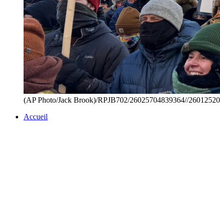
(AP Photo/Jack Brook)/RPJB702/26025704839364//2601252
Accueil