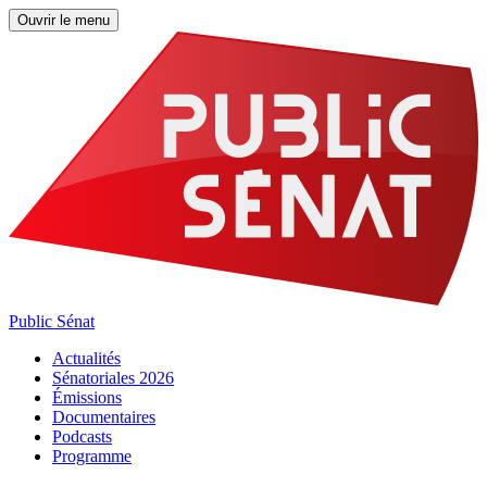
Ouvrir le menu
Public Sénat
Actualités
Sénatoriales 2026
Émissions
Documentaires
Podcasts
Programme