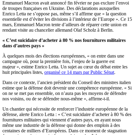
Emmanuel Macron avait annoncé fin février ne pas exclure l’envoi
de troupes françaises en Ukraine. Des déclarations auxquelles
Enrico Letta ne s’oppose pas, même s’il affirme que « la question
essentielle est d’éviter les divisions à l’intérieur de l’Europe ». Ce 15
mars, Emmanuel Macron tente d’ailleurs de réparer cette union en
rendant visite au chancelier allemand Olaf Scholz à Berlin.
« C’est suicidaire d’acheter à 80 % nos fournitures militaires
dans d’autres pays »
À quelques mois des élections européennes, « on entre dans une
campagne où, pour la première fois, l’enjeu de la guerre est
majeur », estime Enrico Letta. Un sujet au cœur du débat entre les
huit principales listes,
organisé ce 14 mars par Public Sénat
.
Dans ce contexte, l’ancien président du Conseil des ministres italien
estime que la défense doit devenir une compétence européenne. « Si
on ne se met pas ensemble, on n’aura pas les moyens de défendre
nos voisins, ou de se défendre nous-même », affirme-t-il.
Un chantier qui nécessite de renforcer l’industrie européenne de la
défense, alerte Enrico Letta : « C’est suicidaire d’acheter à 80 % des
fournitures militaires qui viennent d’autres pays, en ayant nous
même une industrie de la défense qui donne des emplois à des
centaines de milliers d’Européens. Dans ce moment de stagnation