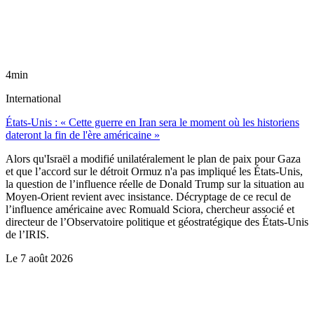
4min
International
États-Unis : « Cette guerre en Iran sera le moment où les historiens
dateront la fin de l'ère américaine »
Alors qu'Israël a modifié unilatéralement le plan de paix pour Gaza
et que l’accord sur le détroit Ormuz n'a pas impliqué les États-Unis,
la question de l’influence réelle de Donald Trump sur la situation au
Moyen-Orient revient avec insistance. Décryptage de ce recul de
l’influence américaine avec Romuald Sciora, chercheur associé et
directeur de l’Observatoire politique et géostratégique des États-Unis
de l’IRIS.
Le
7 août 2026