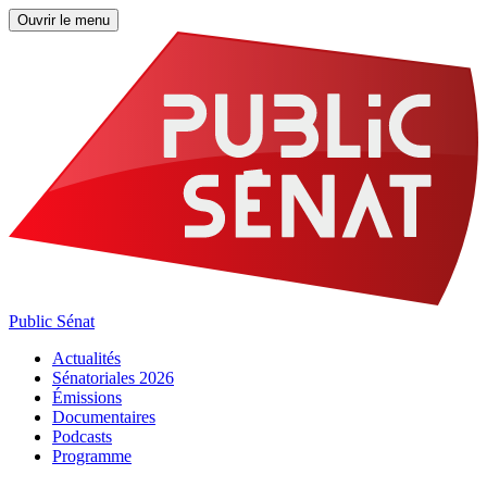
Ouvrir le menu
Public Sénat
Actualités
Sénatoriales 2026
Émissions
Documentaires
Podcasts
Programme