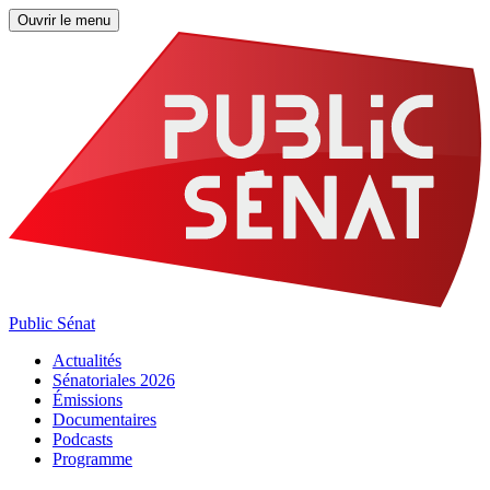
Ouvrir le menu
Public Sénat
Actualités
Sénatoriales 2026
Émissions
Documentaires
Podcasts
Programme