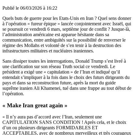
Publié le
06/03/2026 à 16:22
Quels buts de guerre pour les Etats-Unis en Iran ? Quel sens donner
à l’opération « fureur épique » lancée conjointement avec Israël, qui
se poursuit ce vendredi 6 mars, septième jour de conflit ? Jusque-là,
l’administration américaine est apparue hésitante dans sa
communication, entre ambiguïtés sur la possibilité de renverser le
régime des Mollahs et volonté de s’en tenir à la destruction des
infrastructures militaires et nucléaires iraniennes.
Sans dissiper toutes les interrogations, Donald Trump s’est livré à
une clarification sur son réseau Truth social ce vendredi. Le
président a exigé une « capitulation » de l’Iran et indiqué qu’il
entendait s’impliquer à la fois dans le choix des futurs dirigeants du
pays et dans sa reconstruction future, après la mort du guide
suprême iranien Ali Khamenei, tué dans une frappe au tout début de
l’opération.
« Make Iran great again »
« Il n’y aura pas d’accord avec l’Iran, seulement une
CAPITULATION SANS CONDITION ! Après cela, et le choix
d’un ou plusieurs dirigeants FORMIDABLES ET
ACCEPTABLES, avec de nombreux merveilleux et très courageux