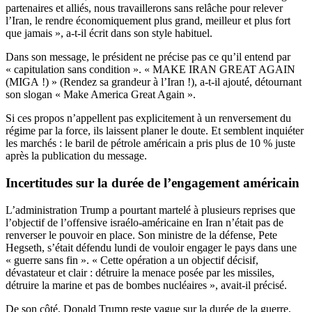
partenaires et alliés, nous travaillerons sans relâche pour relever
l’Iran, le rendre économiquement plus grand, meilleur et plus fort
que jamais », a-t-il écrit dans son style habituel.
Dans son message, le président ne précise pas ce qu’il entend par
« capitulation sans condition ». « MAKE IRAN GREAT AGAIN
(MIGA !) » (Rendez sa grandeur à l’Iran !), a-t-il ajouté, détournant
son slogan « Make America Great Again ».
Si ces propos n’appellent pas explicitement à un renversement du
régime par la force, ils laissent planer le doute. Et semblent inquiéter
les marchés : le baril de pétrole américain a pris plus de 10 % juste
après la publication du message.
Incertitudes sur la durée de l’engagement américain
L’administration Trump a pourtant martelé à plusieurs reprises que
l’objectif de l’offensive israélo-américaine en Iran n’était pas de
renverser le pouvoir en place. Son ministre de la défense, Pete
Hegseth, s’était défendu lundi de vouloir engager le pays dans une
« guerre sans fin ». « Cette opération a un objectif décisif,
dévastateur et clair : détruire la menace posée par les missiles,
détruire la marine et pas de bombes nucléaires », avait-il précisé.
De son côté, Donald Trump reste vague sur la durée de la guerre,