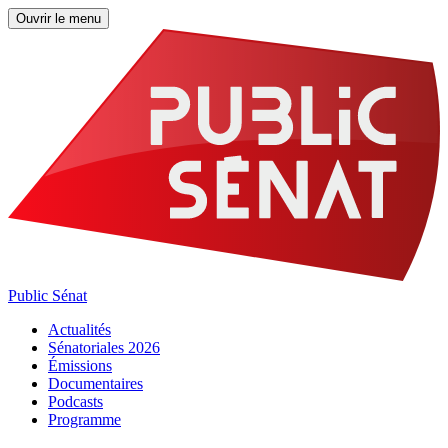
Ouvrir le menu
Public Sénat
Actualités
Sénatoriales 2026
Émissions
Documentaires
Podcasts
Programme