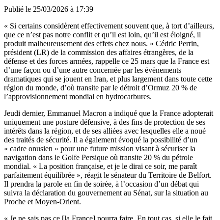
Publié le
25/03/2026 à 17:39
« Si certains considèrent effectivement souvent que, à tort d’ailleurs,
que ce n’est pas notre conflit et qu’il est loin, qu’il est éloigné, il
produit malheureusement des effets chez nous. » Cédric Perrin,
président (LR) de la commission des affaires étrangères, de la
défense et des forces armées, rappelle ce 25 mars que la France est
d’une façon ou d’une autre concernée par les évènements
dramatiques qui se jouent en Iran, et plus largement dans toute cette
région du monde, d’où transite par le détroit d’Ormuz 20 % de
l’approvisionnement mondial en hydrocarbures.
Jeudi dernier, Emmanuel Macron a indiqué que la France adopterait
uniquement une posture défensive, à des fins de protection de ses
intérêts dans la région, et de ses alliées avec lesquelles elle a noué
des traités de sécurité. Il a également évoqué la possibilité d’un
« cadre onusien » pour une future mission visant à sécuriser la
navigation dans le Golfe Persique où transite 20 % du pétrole
mondial. « La position française, et je le dirai ce soir, me paraît
parfaitement équilibrée », réagit le sénateur du Territoire de Belfort.
Il prendra la parole en fin de soirée, à l’occasion d’un débat qui
suivra la déclaration du gouvernement au Sénat, sur la situation au
Proche et Moyen‑Orient.
« Je ne sais pas ce [la France] pourra faire. En tout cas, si elle le fait,