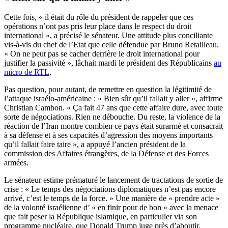
Cette fois, « il était du rôle du président de rappeler que ces
opérations n’ont pas pris leur place dans le respect du droit
international », a précisé le sénateur. Une attitude plus conciliante
vis-à-vis du chef de l’Etat que celle défendue par Bruno Retailleau.
« On ne peut pas se cacher derrière le droit international pour
justifier la passivité », lâchait mardi le président des Républicains
au
micro de RTL
.
Pas question, pour autant, de remettre en question la légitimité de
l’attaque israélo-américaine : « Bien sûr qu’il fallait y aller », affirme
Christian Cambon. « Ça fait 47 ans que cette affaire dure, avec toute
sorte de négociations. Rien ne débouche. Du reste, la violence de la
réaction de l’Iran montre combien ce pays était surarmé et consacrait
à sa défense et à ses capacités d’agression des moyens importants
qu’il fallait faire taire », a appuyé l’ancien président de la
commission des Affaires étrangères, de la Défense et des Forces
armées.
Le sénateur estime prématuré le lancement de tractations de sortie de
crise : « Le temps des négociations diplomatiques n’est pas encore
arrivé, c’est le temps de la force. » Une manière de « prendre acte »
de la volonté israélienne d’ « en finir pour de bon » avec la menace
que fait peser la République islamique, en particulier via son
programme nucléaire, que Donald Trump juge près d’aboutir.