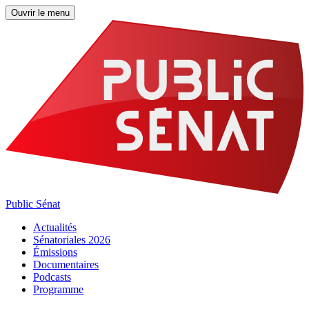
Ouvrir le menu
Public Sénat
Actualités
Sénatoriales 2026
Émissions
Documentaires
Podcasts
Programme