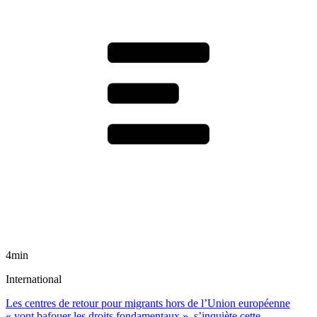
4min
International
Les centres de retour pour migrants hors de l’Union européenne
« vont bafouer les droits fondamentaux », s’inquiète cette