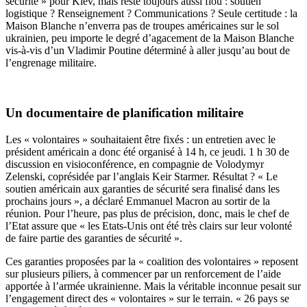
sécurité » pour Kiev, mais reste toujours aussi flou : soutien
logistique ? Renseignement ? Communications ? Seule certitude : la
Maison Blanche n’enverra pas de troupes américaines sur le sol
ukrainien, peu importe le degré d’agacement de la Maison Blanche
vis-à-vis d’un Vladimir Poutine déterminé à aller jusqu’au bout de
l’engrenage militaire.
Un documentaire de planification militaire
Les « volontaires » souhaitaient être fixés : un entretien avec le
président américain a donc été organisé à 14 h, ce jeudi. 1 h 30 de
discussion en visioconférence, en compagnie de Volodymyr
Zelenski, coprésidée par l’anglais Keir Starmer. Résultat ? « Le
soutien américain aux garanties de sécurité sera finalisé dans les
prochains jours », a déclaré Emmanuel Macron au sortir de la
réunion. Pour l’heure, pas plus de précision, donc, mais le chef de
l’Etat assure que « les Etats-Unis ont été très clairs sur leur volonté
de faire partie des garanties de sécurité ».
Ces garanties proposées par la « coalition des volontaires » reposent
sur plusieurs piliers, à commencer par un renforcement de l’aide
apportée à l’armée ukrainienne. Mais la véritable inconnue pesait sur
l’engagement direct des « volontaires » sur le terrain. « 26 pays se