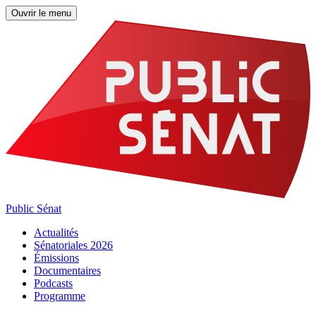
Ouvrir le menu
Public Sénat
Actualités
Sénatoriales 2026
Émissions
Documentaires
Podcasts
Programme