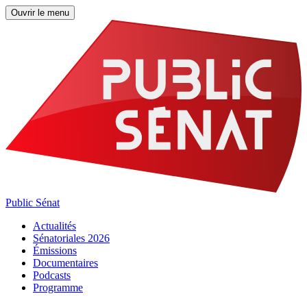
Ouvrir le menu
Public Sénat
Actualités
Sénatoriales 2026
Émissions
Documentaires
Podcasts
Programme