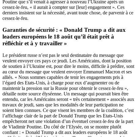
Poutine que s’il venait à agresser à nouveau l’Ukraine après un
cessez-le-feu, « il aurait à compter sur [leur] engagement ». Ces
derniers insistent sur la nécessité, avant toute chose, de parvenir à ce
cessez-le-feu.
Garanties de sécurité : « Donald Trump a dit aux
leaders européens le 18 août qu’il était prêt à
réfléchir et à y travailler »
Le président russe n’est pas le seul destinataire du message que
veulent envoyer ces pays ce jeudi. Les Américains, dont la position
de soutien à l’Ukraine est, pour dire le moins, difficile à prédire, sont
au cœur du message que veulent envoyer Emmanuel Macron et ses
alliés. « Nous sommes capables de tenir les engagements pris à
l’égard des Etats-Unis, à charge pour eux d’augmenter ou de
maintenir la pression sur la Russie pour obtenir le cessez-le-feu »,
détaille notre source élyséenne. Un message qui pourrait bien être
entendu, car les Américains seront « très certainement » associés aux
travaux de jeudi, sans que les modalités de leur participation ne
soient bien connues. Ce que visent les membres de la coalition, c’est
l’affichage clair de la part de Donald Trump que les Etats-Unis
empêcheront net une violation d’un éventuel cessez-le-feu de la part
de Vladimir Poutine. Du côté de l’Elysée, on se montre plutôt
confiant : « Donald Trump a dit aux leaders européens le 18 août