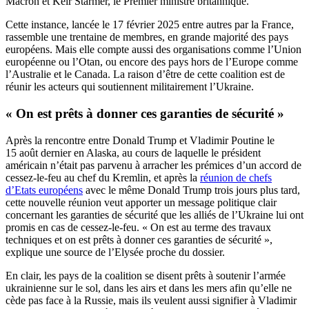
Macron et Keir Starmer, le Premier ministre britannique.
Cette instance, lancée le 17 février 2025 entre autres par la France,
rassemble une trentaine de membres, en grande majorité des pays
européens. Mais elle compte aussi des organisations comme l’Union
européenne ou l’Otan, ou encore des pays hors de l’Europe comme
l’Australie et le Canada. La raison d’être de cette coalition est de
réunir les acteurs qui soutiennent militairement l’Ukraine.
« On est prêts à donner ces garanties de sécurité »
Après la rencontre entre Donald Trump et Vladimir Poutine le
15 août dernier en Alaska, au cours de laquelle le président
américain n’était pas parvenu à arracher les prémices d’un accord de
cessez-le-feu au chef du Kremlin, et après la
réunion de chefs
d’Etats européens
avec le même Donald Trump trois jours plus tard,
cette nouvelle réunion veut apporter un message politique clair
concernant les garanties de sécurité que les alliés de l’Ukraine lui ont
promis en cas de cessez-le-feu. « On est au terme des travaux
techniques et on est prêts à donner ces garanties de sécurité »,
explique une source de l’Elysée proche du dossier.
En clair, les pays de la coalition se disent prêts à soutenir l’armée
ukrainienne sur le sol, dans les airs et dans les mers afin qu’elle ne
cède pas face à la Russie, mais ils veulent aussi signifier à Vladimir