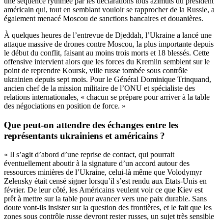
une séquence rythmée par les déclarations tous azimuts du président
américain qui, tout en semblant vouloir se rapprocher de la Russie, a
également menacé Moscou de sanctions bancaires et douanières.
À quelques heures de l’entrevue de Djeddah, l’Ukraine a lancé une
attaque massive de drones contre Moscou, la plus importante depuis
le début du conflit, faisant au moins trois morts et 18 blessés. Cette
offensive intervient alors que les forces du Kremlin semblent sur le
point de reprendre Koursk, ville russe tombée sous contrôle
ukrainien depuis sept mois. Pour le Général Dominique Trinquand,
ancien chef de la mission militaire de l’ONU et spécialiste des
relations internationales, « chacun se prépare pour arriver à la table
des négociations en position de force. »
Que peut-on attendre des échanges entre les
représentants ukrainiens et américains ?
« Il s’agit d’abord d’une reprise de contact, qui pourrait
éventuellement aboutir à la signature d’un accord autour des
ressources minières de l’Ukraine, celui-là même que Volodymyr
Zelensky était censé signer lorsqu’il s’est rendu aux Etats-Unis en
février. De leur côté, les Américains veulent voir ce que Kiev est
prêt à mettre sur la table pour avancer vers une paix durable. Sans
doute vont-ils insister sur la question des frontières, et le fait que les
zones sous contrôle russe devront rester russes, un sujet très sensible