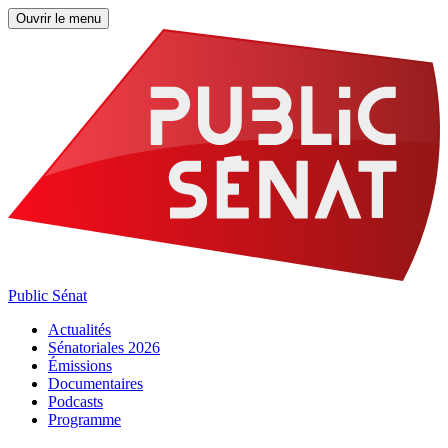
Ouvrir le menu
Public Sénat
Actualités
Sénatoriales 2026
Émissions
Documentaires
Podcasts
Programme