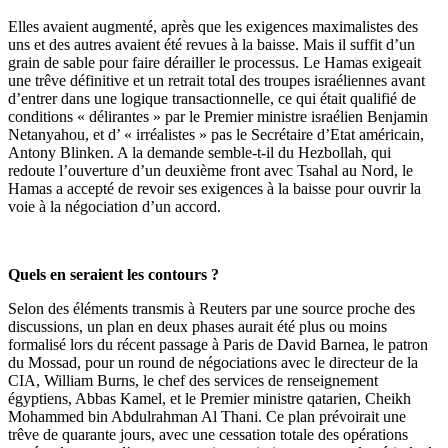
Elles avaient augmenté, après que les exigences maximalistes des
uns et des autres avaient été revues à la baisse. Mais il suffit d’un
grain de sable pour faire dérailler le processus. Le Hamas exigeait
une trêve définitive et un retrait total des troupes israéliennes avant
d’entrer dans une logique transactionnelle, ce qui était qualifié de
conditions « délirantes » par le Premier ministre israélien Benjamin
Netanyahou, et d’ « irréalistes » pas le Secrétaire d’Etat américain,
Antony Blinken. A la demande semble-t-il du Hezbollah, qui
redoute l’ouverture d’un deuxième front avec Tsahal au Nord, le
Hamas a accepté de revoir ses exigences à la baisse pour ouvrir la
voie à la négociation d’un accord.
Quels en seraient les contours ?
Selon des éléments transmis à Reuters par une source proche des
discussions, un plan en deux phases aurait été plus ou moins
formalisé lors du récent passage à Paris de David Barnea, le patron
du Mossad, pour un round de négociations avec le directeur de la
CIA, William Burns, le chef des services de renseignement
égyptiens, Abbas Kamel, et le Premier ministre qatarien, Cheikh
Mohammed bin Abdulrahman Al Thani. Ce plan prévoirait une
trêve de quarante jours, avec une cessation totale des opérations