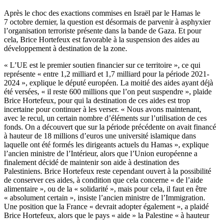
Après le choc des exactions commises en Israël par le Hamas le
7 octobre dernier, la question est désormais de parvenir à asphyxier
l’organisation terroriste présente dans la bande de Gaza. Et pour
cela, Brice Hortefeux est favorable à la suspension des aides au
développement à destination de la zone.
« L’UE est le premier soutien financier sur ce territoire », ce qui
représente « entre 1,2 milliard et 1,7 milliard pour la période 2021-
2024 », explique le député européen. La moitié des aides ayant déjà
été versées, « il reste 600 millions que l’on peut suspendre », plaide
Brice Hortefeux, pour qui la destination de ces aides est trop
incertaine pour continuer à les verser. « Nous avons maintenant,
avec le recul, un certain nombre d’éléments sur l’utilisation de ces
fonds. On a découvert que sur la période précédente on avait financé
à hauteur de 18 millions d’euros une université islamique dans
laquelle ont été formés les dirigeants actuels du Hamas », explique
l’ancien ministre de l’Intérieur, alors que l’Union européenne a
finalement décidé de maintenir son aide à destination des
Palestiniens. Brice Hortefeux reste cependant ouvert à la possibilité
de conserver ces aides, à condition que cela concerne « de l’aide
alimentaire », ou de la « solidarité », mais pour cela, il faut en être
« absolument certain », insiste l’ancien ministre de l’Immigration.
Une position que la France « devrait adopter également », a plaidé
Brice Hortefeux, alors que le pays « aide » la Palestine « à hauteur