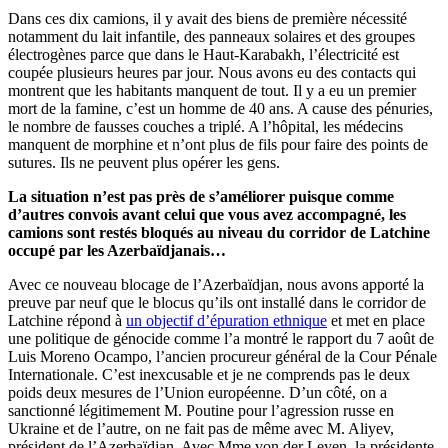
Dans ces dix camions, il y avait des biens de première nécessité
notamment du lait infantile, des panneaux solaires et des groupes
électrogènes parce que dans le Haut-Karabakh, l’électricité est
coupée plusieurs heures par jour. Nous avons eu des contacts qui
montrent que les habitants manquent de tout. Il y a eu un premier
mort de la famine, c’est un homme de 40 ans. A cause des pénuries,
le nombre de fausses couches a triplé. A l’hôpital, les médecins
manquent de morphine et n’ont plus de fils pour faire des points de
sutures. Ils ne peuvent plus opérer les gens.
La situation n’est pas près de s’améliorer puisque comme
d’autres convois avant celui que vous avez accompagné, les
camions sont restés bloqués au niveau du corridor de Latchine
occupé par les Azerbaïdjanais…
Avec ce nouveau blocage de l’Azerbaïdjan, nous avons apporté la
preuve par neuf que le blocus qu’ils ont installé dans le corridor de
Latchine répond à
un objectif d’épuration ethnique
et met en place
une politique de génocide comme l’a montré le rapport du 7 août de
Luis Moreno Ocampo, l’ancien procureur général de la Cour Pénale
Internationale. C’est inexcusable et je ne comprends pas le deux
poids deux mesures de l’Union européenne. D’un côté, on a
sanctionné légitimement M. Poutine pour l’agression russe en
Ukraine et de l’autre, on ne fait pas de même avec M. Aliyev,
président de l’Azerbaïdjan. Avec Mme von der Leyen, la présidente