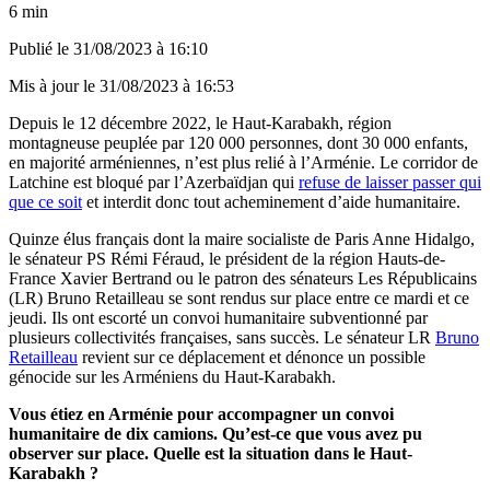
6 min
Publié le
31/08/2023 à 16:10
Mis à jour le
31/08/2023 à 16:53
Depuis le 12 décembre 2022, le Haut-Karabakh, région
montagneuse peuplée par 120 000 personnes, dont 30 000 enfants,
en majorité arméniennes, n’est plus relié à l’Arménie. Le corridor de
Latchine est bloqué par l’Azerbaïdjan qui
refuse de laisser passer qui
que ce soit
et interdit donc tout acheminement d’aide humanitaire.
Quinze élus français dont la maire socialiste de Paris Anne Hidalgo,
le sénateur PS Rémi Féraud, le président de la région Hauts-de-
France Xavier Bertrand ou le patron des sénateurs Les Républicains
(LR) Bruno Retailleau se sont rendus sur place entre ce mardi et ce
jeudi. Ils ont escorté un convoi humanitaire subventionné par
plusieurs collectivités françaises, sans succès. Le sénateur LR
Bruno
Retailleau
revient sur ce déplacement et dénonce un possible
génocide sur les Arméniens du Haut-Karabakh.
Vous étiez en Arménie pour accompagner un convoi
humanitaire de dix camions. Qu’est-ce que vous avez pu
observer sur place. Quelle est la situation dans le Haut-
Karabakh ?