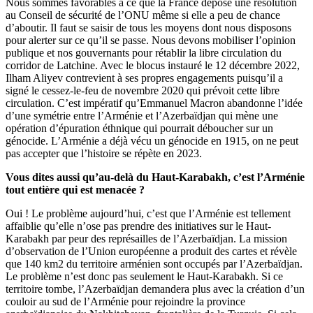
Nous sommes favorables à ce que la France dépose une résolution
au Conseil de sécurité de l’ONU même si elle a peu de chance
d’aboutir. Il faut se saisir de tous les moyens dont nous disposons
pour alerter sur ce qu’il se passe. Nous devons mobiliser l’opinion
publique et nos gouvernants pour rétablir la libre circulation du
corridor de Latchine. Avec le blocus instauré le 12 décembre 2022,
Ilham Aliyev contrevient à ses propres engagements puisqu’il a
signé le cessez-le-feu de novembre 2020 qui prévoit cette libre
circulation. C’est impératif qu’Emmanuel Macron abandonne l’idée
d’une symétrie entre l’Arménie et l’Azerbaïdjan qui mène une
opération d’épuration éthnique qui pourrait déboucher sur un
génocide. L’Arménie a déjà vécu un génocide en 1915, on ne peut
pas accepter que l’histoire se répète en 2023.
Vous dites aussi qu’au-delà du Haut-Karabakh, c’est l’Arménie
tout entière qui est menacée ?
Oui ! Le problème aujourd’hui, c’est que l’Arménie est tellement
affaiblie qu’elle n’ose pas prendre des initiatives sur le Haut-
Karabakh par peur des représailles de l’Azerbaïdjan. La mission
d’observation de l’Union européenne a produit des cartes et révèle
que 140 km2 du territoire arménien sont occupés par l’Azerbaïdjan.
Le problème n’est donc pas seulement le Haut-Karabakh. Si ce
territoire tombe, l’Azerbaïdjan demandera plus avec la création d’un
couloir au sud de l’Arménie pour rejoindre la province