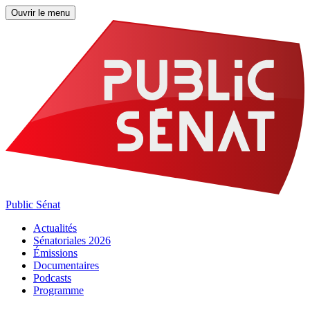
Ouvrir le menu
Public Sénat
Actualités
Sénatoriales 2026
Émissions
Documentaires
Podcasts
Programme