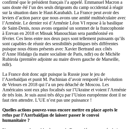
confirmé que le président français l’a appelé. Emmanuel Macron a
sans doute été l’un des seuls dirigeants du camp occidental à réagir
sur la situation dans le Haut-Karabakh. La France peut avoir des
leviers d’action parce que nous avons une amitié multiséculaire avec
l’Arménie. Le dernier roi d’Arménie Léon VI repose à la basilique
de Saint-Denis, nous avons organisé un sommet de la francophonie
à Erevan en 2018 et Missak Manouchian sera panthéonisé en
février. Ces liens entre nos deux pays sont tellement puissants qu’ils
sont capables de réunir des sensibilités politiques très différentes
puisque nous étions présents avec Xavier Bertrand aux côtés
d’Anne Hidalgo (la maire socialiste de Paris, ndlr) ou de Michèle
Rubirola (première adjointe au maire divers gauche de Marseille,
ndlr).
La France doit donc agir puisque la Russie joue le jeu de
l’Azerbaïdjan et punit M. Pachinian d’avoir remporté la révolution
de Velours en 2018 qui l’a un peu détaché de Moscou. Les
Américains sont eux plus focalisés sur l’Ukraine et voient l’Arménie
de très loin. Je suis aussi très déçu par l’Union européenne dont il ne
faut rien attendre. L’UE n’est pas une puissance !
Quelles actions pouvez-vous encore mettre en place après le
refus par l’Azerbaïdjan de laisser passer le convoi
humanitaire ?