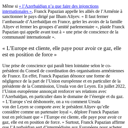
Même si
« l’Azerbaïdjan n’a que faire des injonctions
internationales »
, Franck Papazian appelle les alliés de l’Arménie à
sanctionner le pays dirigé par Ilham Aliyev. « Il faut fermer
l’ambassade d’Azerbaïdjan en France, geler les avoirs de la famille
Aliyev et fermer les groupes d’amitié parlementaire », plaide Franck
Papazian qui appelle avant tout à « une prise de conscience de la
communauté internationale ».
« L’Europe est cliente, elle paye pour avoir ce gaz, elle
est en position de force »
Une prise de conscience qui paraît bien lointaine selon le co-
président du Conseil de coordination des organisations arméniennes
de France. En effet, Franck Papazian dénonce une forme de
négligence de la part de l’Union européenne et en particulier de la
présidente de la Commission, Ursula von der Leyen. En juillet 2022,
l’Union européenne annonçait renforcer ses relations avec
l’Azerbaïdjan, en particulier dans le domaine de l’énergie et du gaz.
« L’Europe s’est déshonorée, on a vu comment Ursula
von der Leyen se comporte avec le président Aliyev qu’elle
considère comme un partenaire loyal », déplore Franck Papazian
tout en précisant que « l’Europe est cliente, elle paye pour avoir ce
gaz, elle est en position de force. » Surtout, Franck Papazian affirme
que l’Azerbaïdjan sert d’intermédiaire aux Européens pour acheter