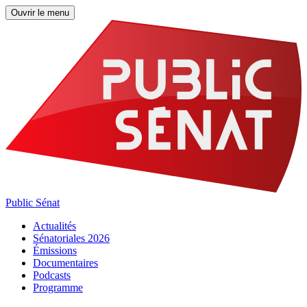
Ouvrir le menu
Public Sénat
Actualités
Sénatoriales 2026
Émissions
Documentaires
Podcasts
Programme