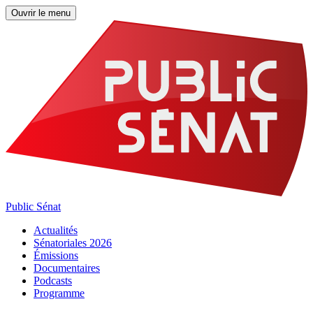
Ouvrir le menu
Public Sénat
Actualités
Sénatoriales 2026
Émissions
Documentaires
Podcasts
Programme