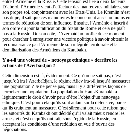
entre l’Arménie et la Russie. Cette tension est liée à deux facteurs.
D’abord, l’Arménie vient d’effectuer des manœuvres militaires, sur
son propre sol, conjointement avec les Etats-Unis. Le Kremlin n’est
pas dupe, il sait que ces manœuvres le concernent aussi au moins en
termes de réduction de son influence. Ensuite, l’Arménie a inscrit à
son ordre du jour la ratification du Statut de Rome et cela ne plaît
pas à la Russie. De son côté, l’Azerbaïdjan profite de ce moment
pour chercher à enregistrer une victoire politique à savoir obtenir la
reconnaissance par l’Arménie de son intégrité territoriale et la
démilitarisation des Arméniens du Karabakh.
Y a-t-il une volonté de « nettoyage ethnique » derrière les
actions de l’Azerbaïdjan ?
Cette dimension est là, évidemment. Ce qu’on ne sait pas, c’est
jusqu’où ira l’Azerbaïdjan, le régime Aliev ira-t-il jusqu’à massacrer
une population ? Je ne pense pas, mais il y a différentes façons de
terroriser une population. La population du Haut-Karabakh a
légitimement le droit d’avoir peur d’être l’objet d’un nettoyage
ethnique. C’est pour cela qu’ils sont autant sur la défensive, parce
qu’ils craignent un massacre. C’est sûrement pour cette raison que
les autorités du Karabakh ont décidé qu’il valait mieux rendre les
armes, et c’est ce qu’ils ont fait, sous l’égide de la Russie, en
acceptant les conditions d’une reddition en vue d’ouvrir des
négociations.