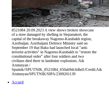
8521084 20.09.2023 A view shows broken showcase
of a store damaged by shelling in Stepanakert, the
capital of the breakaway Nagorno-Karabakh region,
Azerbaijan. Azerbaijani Defence Ministry said on
September 19 that Baku had launched local "anti-
terrorist activities" in Nagorno-Karabakh to "restore the
constitutional order" after four soldiers and two
civilians died there in landmine explosions. Aik
Arutunyan /
Sputnik//SPUTNIK_8521084_650ab9dc64bd1/Credit:Aik
Arutunyan/SPUTNIK/SIPA/2309201139
Accueil