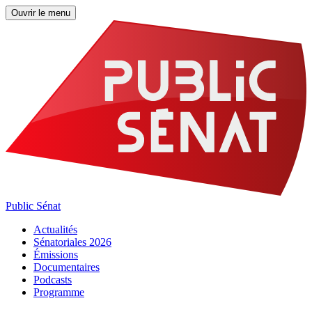
Ouvrir le menu
Public Sénat
Actualités
Sénatoriales 2026
Émissions
Documentaires
Podcasts
Programme