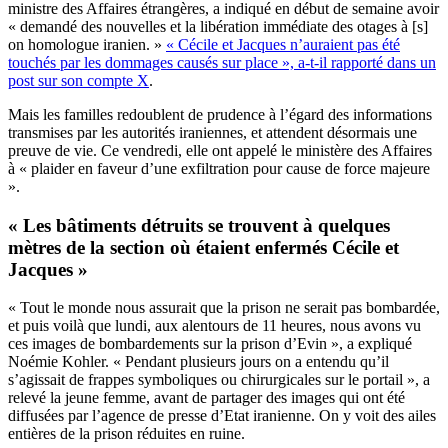
ministre des Affaires étrangères, a indiqué en début de semaine avoir
« demandé des nouvelles et la libération immédiate des otages à [s]
on homologue iranien. »
« Cécile et Jacques n’auraient pas été
touchés par les dommages causés sur place », a-t-il rapporté dans un
post sur son compte X
.
Mais les familles redoublent de prudence à l’égard des informations
transmises par les autorités iraniennes, et attendent désormais une
preuve de vie. Ce vendredi, elle ont appelé le ministère des Affaires
à « plaider en faveur d’une exfiltration pour cause de force majeure
».
« Les bâtiments détruits se trouvent à quelques
mètres de la section où étaient enfermés Cécile et
Jacques »
« Tout le monde nous assurait que la prison ne serait pas bombardée,
et puis voilà que lundi, aux alentours de 11 heures, nous avons vu
ces images de bombardements sur la prison d’Evin », a expliqué
Noémie Kohler. « Pendant plusieurs jours on a entendu qu’il
s’agissait de frappes symboliques ou chirurgicales sur le portail », a
relevé la jeune femme, avant de partager des images qui ont été
diffusées par l’agence de presse d’Etat iranienne. On y voit des ailes
entières de la prison réduites en ruine.