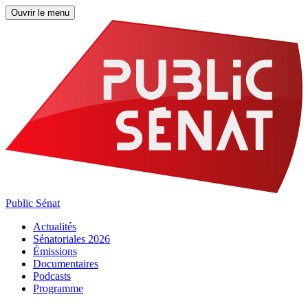
Ouvrir le menu
Public Sénat
Actualités
Sénatoriales 2026
Émissions
Documentaires
Podcasts
Programme