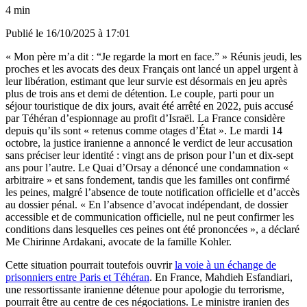
4 min
Publié le
16/10/2025 à 17:01
« Mon père m’a dit : “Je regarde la mort en face.” » Réunis jeudi, les
proches et les avocats des deux Français ont lancé un appel urgent à
leur libération, estimant que leur survie est désormais en jeu après
plus de trois ans et demi de détention. Le couple, parti pour un
séjour touristique de dix jours, avait été arrêté en 2022, puis accusé
par Téhéran d’espionnage au profit d’Israël. La France considère
depuis qu’ils sont « retenus comme otages d’État ». Le mardi 14
octobre, la justice iranienne a annoncé le verdict de leur accusation
sans préciser leur identité : vingt ans de prison pour l’un et dix-sept
ans pour l’autre. Le Quai d’Orsay a dénoncé une condamnation «
arbitraire » et sans fondement, tandis que les familles ont confirmé
les peines, malgré l’absence de toute notification officielle et d’accès
au dossier pénal. « En l’absence d’avocat indépendant, de dossier
accessible et de communication officielle, nul ne peut confirmer les
conditions dans lesquelles ces peines ont été prononcées », a déclaré
Me Chirinne Ardakani, avocate de la famille Kohler.
Cette situation pourrait toutefois ouvrir
la voie à un échange de
prisonniers entre Paris et Téhéran
. En France, Mahdieh Esfandiari,
une ressortissante iranienne détenue pour apologie du terrorisme,
pourrait être au centre de ces négociations. Le ministre iranien des