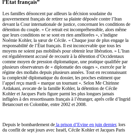
l’État français”
Les familles dénoncent par ailleurs la décision soudaine du
gouvernement français de retirer sa plainte déposée contre l’Iran
devant la Cour internationale de justice, concernant les conditions de
détention du couple. « Ce retrait est incompréhensible, alors même
que leurs conditions ne se sont en rien améliorées », s’indigne
Noémie Kohler, la sœur de Cécile. « Chaque jour de plus engage la
responsabilité de l’État français. Il est inconcevable que tous les
moyens ne soient pas mobilisés pour obtenir leur libération. » L’Iran
est régulièrement accusé de recourir à la détention d’Occidentaux
comme moyen de pression diplomatique, une pratique qualifiée par
plusieurs observateurs de « diplomatie des otages », exercée par le
régime des mollahs depuis plusieurs années. Tout en reconnaissant
la complexité diplomatique du dossier, les proches estiment que
l’appel reçu mardi « marque un tournant ». Selon Me Chirinne
Ardakani, avocate de la famille Kohler, la détention de Cécile
Kohler et Jacques Paris figure parmi les plus longues jamais
infligées à des ressortissants français à l’étranger, après celle d’Ingrid
Betancourt en Colombie, entre 2002 et 2008.
Depuis le bombardement de
la prison d’Evine en juin dernier
, lors
du conflit de sept jours avec Israël, Cécile Kohler et Jacques Paris