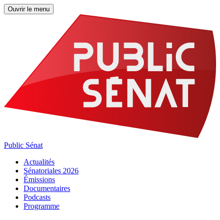
Ouvrir le menu
Public Sénat
Actualités
Sénatoriales 2026
Émissions
Documentaires
Podcasts
Programme