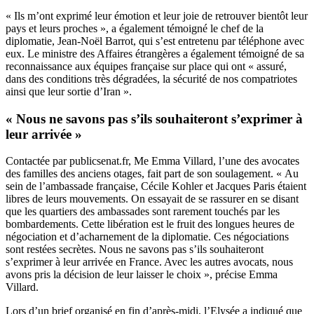
« Ils m’ont exprimé leur émotion et leur joie de retrouver bientôt leur
pays et leurs proches », a également témoigné le chef de la
diplomatie, Jean-Noël Barrot, qui s’est entretenu par téléphone avec
eux. Le ministre des Affaires étrangères a également témoigné de sa
reconnaissance aux équipes française sur place qui ont « assuré,
dans des conditions très dégradées, la sécurité de nos compatriotes
ainsi que leur sortie d’Iran ».
« Nous ne savons pas s’ils souhaiteront s’exprimer à
leur arrivée »
Contactée par publicsenat.fr, Me Emma Villard, l’une des avocates
des familles des anciens otages, fait part de son soulagement. « Au
sein de l’ambassade française, Cécile Kohler et Jacques Paris étaient
libres de leurs mouvements. On essayait de se rassurer en se disant
que les quartiers des ambassades sont rarement touchés par les
bombardements. Cette libération est le fruit des longues heures de
négociation et d’acharnement de la diplomatie. Ces négociations
sont restées secrètes. Nous ne savons pas s’ils souhaiteront
s’exprimer à leur arrivée en France. Avec les autres avocats, nous
avons pris la décision de leur laisser le choix », précise Emma
Villard.
Lors d’un brief organisé en fin d’après-midi, l’Elysée a indiqué que