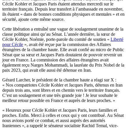
Cécile Kohler et Jacques Paris étaient attendus mercredi sur le
territoire français. Depuis leur transfert à l’ambassade en novembre,
ils étaient « dans de bonnes conditions physiques et mentales » et en
sécurité, ajoute cette même source.
Cette libération a entraîné une vague de soulagement unanime de la
classe politique ainsi qu’au Sénat. L’année dernière, la sœur de
Cécile Kohler, Noémie, porte-parole du comité de soutien «
Liberté
pour Cécile
», avait été reçue par la commission des Affaires
étrangères de la chambre haute. Elle avait confié au micro de Public
Sénat que sa sœur et Jacques Paris doutaient de pouvoir revenir un
jour en France. La commission des affaires étrangères avait
également reçu Narges Mohammadi, la lauréate du Prix Nobel de la
paix 2023, qui avait elle aussi été détenue en Iran.
Gérard Larcher, le président de la chambre haute a réagi sur X :
« Nos compatriotes Cécile Kohler et Jacques Paris, détenus en Iran
depuis trois ans, sont libres et en chemin vers le territoire français.
C’est un soulagement et une très grande joie ! Je leur souhaite le
meilleur retour possible en France et auprès de leurs proches. »
« Heureux pour Cécile Kohler et Jacques Paris, leurs familles et
proches. Enfin. Merci à celles et ceux qui y ont contribué. Au Sénat
nous avions porté ce combat, et aussi auprès des autorités
Iraniennes », a rappelé le sénateur socialiste Rachid Temal, vice-