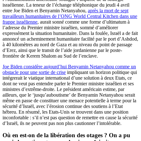
israélienne. La teneur de l’échange téléphonique du jeudi 4 avril
entre Joe Biden et Benyamin Netanyahou,
après la mort de sept
travailleurs humanitaires de l’ONG World Central Kitchen dans une
frappe israélienne
, aurait sonné comme une forme d’ultimatum à
l’adresse du Premier ministre israélien, sommé d’améliorer
expressément la situation humanitaire. Dans la foulée, Israël a de fait
annoncé un acheminement humanitaire facilité par le port d’Ashdod,
à 40 kilomètres au nord de Gaza et au niveau du point de passage
d’Erez, ainsi que le transit de l’aide jordanienne par le poste-
frontière de Kerem Shalom au Sud de l’enclave.
Joe Biden considère aujourd’hui Benyamin Netanyahou comme un
obstacle pour une sortie de crise
impliquant un horizon politique qui
intégrerait le viatique international d’une solution à deux Etats, ce
dont ne veut pas entendre parler le Premier ministre israélien et ses
ministres d’extrême-droite. Le président américain estime, par
ailleurs, que le ‘jusqu’auboutisme’ de Benyamin Netanyahou serait
même en passe de constituer une menace potentielle à terme pour la
sécurité d’Israël, avec l’érosion continue des soutiens à l’Etat
hébreu. En résumé, les Etats-Unis se trouvent dans une position
inconfortable : s’il n’est pas question de remettre en cause la sécurité
d’Israël, ils ne peuvent pas non plus cautionner l’intolérable.
Où en est-on de la libération des otages ? On a pu