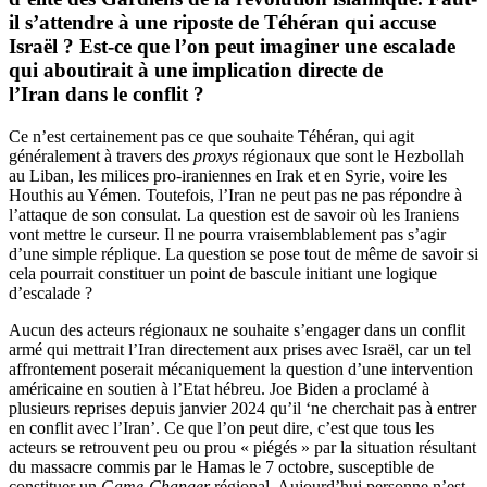
il s’attendre à une riposte de Téhéran qui accuse
Israël ? Est-ce que l’on peut imaginer une escalade
qui aboutirait à une implication directe de
l’Iran dans le conflit ?
Ce n’est certainement pas ce que souhaite Téhéran, qui agit
généralement à travers des
proxys
régionaux que sont le Hezbollah
au Liban, les milices pro-iraniennes en Irak et en Syrie, voire les
Houthis au Yémen. Toutefois, l’Iran ne peut pas ne pas répondre à
l’attaque de son consulat. La question est de savoir où les Iraniens
vont mettre le curseur. Il ne pourra vraisemblablement pas s’agir
d’une simple réplique. La question se pose tout de même de savoir si
cela pourrait constituer un point de bascule initiant une logique
d’escalade ?
Aucun des acteurs régionaux ne souhaite s’engager dans un conflit
armé qui mettrait l’Iran directement aux prises avec Israël, car un tel
affrontement poserait mécaniquement la question d’une intervention
américaine en soutien à l’Etat hébreu. Joe Biden a proclamé à
plusieurs reprises depuis janvier 2024 qu’il ‘ne cherchait pas à entrer
en conflit avec l’Iran’. Ce que l’on peut dire, c’est que tous les
acteurs se retrouvent peu ou prou « piégés » par la situation résultant
du massacre commis par le Hamas le 7 octobre, susceptible de
constituer un
Game-Changer
régional. Aujourd’hui personne n’est