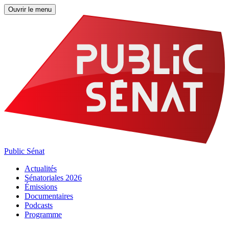
Ouvrir le menu
Public Sénat
Actualités
Sénatoriales 2026
Émissions
Documentaires
Podcasts
Programme