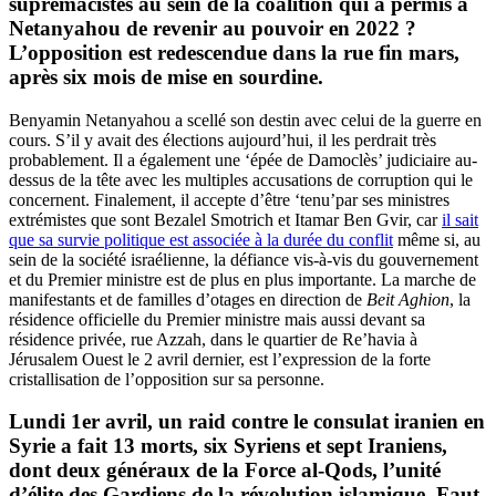
suprémacistes au sein de la coalition qui a permis à
Netanyahou de revenir au pouvoir en 2022 ?
L’opposition est redescendue dans la rue fin mars,
après six mois de mise en sourdine.
Benyamin Netanyahou a scellé son destin avec celui de la guerre en
cours. S’il y avait des élections aujourd’hui, il les perdrait très
probablement. Il a également une ‘épée de Damoclès’ judiciaire au-
dessus de la tête avec les multiples accusations de corruption qui le
concernent. Finalement, il accepte d’être ‘tenu’par ses ministres
extrémistes que sont Bezalel Smotrich et Itamar Ben Gvir, car
il sait
que sa survie politique est associée à la durée du conflit
même si, au
sein de la société israélienne, la défiance vis-à-vis du gouvernement
et du Premier ministre est de plus en plus importante. La marche de
manifestants et de familles d’otages en direction de
Beit Aghion
, la
résidence officielle du Premier ministre mais aussi devant sa
résidence privée, rue Azzah, dans le quartier de Re’havia à
Jérusalem Ouest le 2 avril dernier, est l’expression de la forte
cristallisation de l’opposition sur sa personne.
Lundi 1er avril, un raid contre le consulat iranien en
Syrie a fait 13 morts, six Syriens et sept Iraniens,
dont deux généraux de la Force al-Qods, l’unité
d’élite des Gardiens de la révolution islamique. Faut-