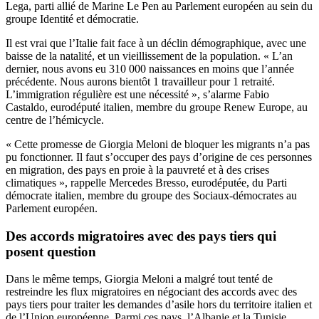
Lega, parti allié de Marine Le Pen au Parlement européen au sein du
groupe Identité et démocratie.
Il est vrai que l’Italie fait face à un déclin démographique, avec une
baisse de la natalité, et un vieillissement de la population. « L’an
dernier, nous avons eu 310 000 naissances en moins que l’année
précédente. Nous aurons bientôt 1 travailleur pour 1 retraité.
L’immigration régulière est une nécessité », s’alarme Fabio
Castaldo, eurodéputé italien, membre du groupe Renew Europe, au
centre de l’hémicycle.
« Cette promesse de Giorgia Meloni de bloquer les migrants n’a pas
pu fonctionner. Il faut s’occuper des pays d’origine de ces personnes
en migration, des pays en proie à la pauvreté et à des crises
climatiques », rappelle Mercedes Bresso, eurodéputée, du Parti
démocrate italien, membre du groupe des Sociaux-démocrates au
Parlement européen.
Des accords migratoires avec des pays tiers qui
posent question
Dans le même temps, Giorgia Meloni a malgré tout tenté de
restreindre les flux migratoires en négociant des accords avec des
pays tiers pour traiter les demandes d’asile hors du territoire italien et
de l’Union européenne. Parmi ces pays, l’Albanie et la Tunisie.