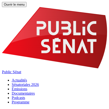
Ouvrir le menu
Public Sénat
Actualités
Sénatoriales 2026
Émissions
Documentaires
Podcasts
Programme