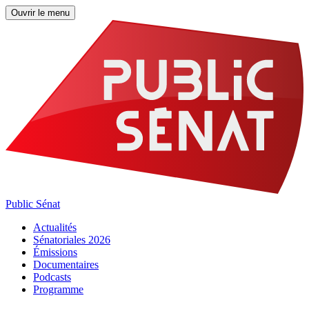
Ouvrir le menu
Public Sénat
Actualités
Sénatoriales 2026
Émissions
Documentaires
Podcasts
Programme