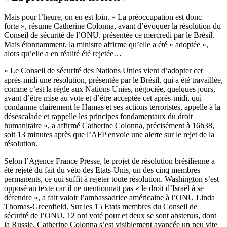
Mais pour l’heure, on en est loin. « La préoccupation est donc
forte », résume Catherine Colonna, avant d’évoquer la résolution du
Conseil de sécurité de l’ONU, présentée ce mercredi par le Brésil.
Mais étonnamment, la ministre affirme qu’elle a été « adoptée »,
alors qu’elle a en réalité été rejetée…
« Le Conseil de sécurité des Nations Unies vient d’adopter cet
après-midi une résolution, présentée par le Brésil, qui a été travaillée,
comme c’est la règle aux Nations Unies, négociée, quelques jours,
avant d’être mise au vote et d’être acceptée cet après-midi, qui
condamne clairement le Hamas et ses actions terroristes, appelle à la
désescalade et rappelle les principes fondamentaux du droit
humanitaire », a affirmé Catherine Colonna, précisément à 16h38,
soit 13 minutes après que l’AFP envoie une alerte sur le rejet de la
résolution.
Selon l’Agence France Presse, le projet de résolution brésilienne a
été rejeté du fait du véto des Etats-Unis, un des cinq membres
permanents, ce qui suffit à rejeter toute résolution. Washington s’est
opposé au texte car il ne mentionnait pas « le droit d’Israël à se
défendre », a fait valoir l’ambassadrice américaine à l’ONU Linda
Thomas-Greenfield. Sur les 15 Etats membres du Conseil de
sécurité de l’ONU, 12 ont voté pour et deux se sont abstenus, dont
la Russie. Catherine Colonna s’est visiblement avancée un peu vite