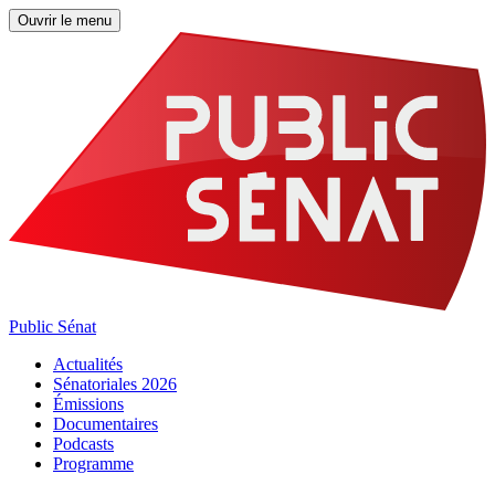
Ouvrir le menu
Public Sénat
Actualités
Sénatoriales 2026
Émissions
Documentaires
Podcasts
Programme