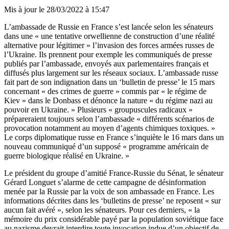
Mis à jour le
28/03/2022 à 15:47
L’ambassade de Russie en France s’est lancée selon les sénateurs
dans une « une tentative orwellienne de construction d’une réalité
alternative pour légitimer » l’invasion des forces armées russes de
l’Ukraine. Ils prennent pour exemple les communiqués de presse
publiés par l’ambassade, envoyés aux parlementaires français et
diffusés plus largement sur les réseaux sociaux. L’ambassade russe
fait part de son indignation dans un ‘bulletin de presse’ le 15 mars
concernant « des crimes de guerre » commis par « le régime de
Kiev » dans le Donbass et dénonce la nature « du régime nazi au
pouvoir en Ukraine. » Plusieurs « groupuscules radicaux »
prépareraient toujours selon l’ambassade « différents scénarios de
provocation notamment au moyen d’agents chimiques toxiques. »
Le corps diplomatique russe en France s’inquiète le 16 mars dans un
nouveau communiqué d’un supposé « programme américain de
guerre biologique réalisé en Ukraine. »
Le président du groupe d’amitié France-Russie du Sénat, le sénateur
Gérard Longuet s’alarme de cette campagne de désinformation
menée par la Russie par la voix de son ambassade en France. Les
informations décrites dans les ‘bulletins de presse’ ne reposent « sur
aucun fait avéré », selon les sénateurs. Pour ces derniers, « la
mémoire du prix considérable payé par la population soviétique face
au nazisme devrait interdire toute invocation indue d’un objectif de